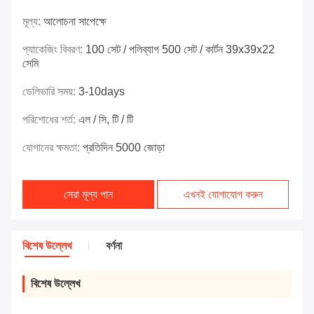
মূল্য:
আলোচনা সাপেক্ষে
প্যাকেজিং বিবরণ:
100 সেট / পলিব্যাগ 500 সেট / কার্টন 39x39x22
সেমি
ডেলিভারি সময়:
3-10days
পরিশোধের শর্ত:
এল / সি, টি / টি
যোগানের ক্ষমতা:
প্রতিদিন 5000 জোড়া
সেরা মূল্য পান
এখনই যোগাযোগ করুন
বিশেষ উল্লেখ
বর্ণনা
বিশেষ উল্লেখ