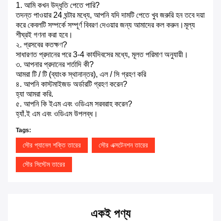
1. আমি কখন উদ্ধৃতি পেতে পারি?
তদন্ত পাওয়ার 24 ঘন্টার মধ্যে, আপনি যদি দামটি পেতে খুব জরুরি হন তবে দয়া
করে কেবলটি সম্পর্কে সম্পূর্ণ বিবরণ দেওয়ার জন্য আমাদের কল করুন।মূল্য
শীঘ্রই গণনা করা হবে।
২. প্রসবের কতক্ষণ?
সাধারণত প্রদানের পরে 3-4 কার্যদিবসের মধ্যে, মূলত পরিমাণ অনুযায়ী।
৩. আপনার প্রদানের শর্তাদি কী?
আমরা টি / টি (ব্যাংক স্থানান্তর), এল / সি গ্রহণ করি
৪. আপনি কাস্টমাইজড অর্ডারটি গ্রহণ করেন?
হ্যা আমরা করি.
৫. আপনি কি ইএম এবং ওডিএম সরবরাহ করেন?
হ্যাঁ.ই এম এবং ওডিএম উপলব্ধ।
Tags:
সৌর প্যানেল শক্তি তারের
সৌর এক্সটেনশন তারের
সৌর সিস্টেম তারের
একই পণ্য