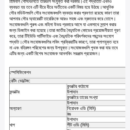
টার্মিনাল পোস্টগুলিতে তারগুলি সংযুক্ত করা দরকার।এই পদ্ধতিটি এখনও
ব্যবহৃত হয় তবে এটি ধীরে ধীরে অতীতের একটি বিষয় হয়ে উঠছে।আধুনিক
সৌর মডিউলগুলি সৌর সংযোজকগুলি ব্যবহার করার প্রবণতা রয়েছে কারণ তারা
আপনার সৌর অ্যারেরটি তারেরিংকে আরও সহজ এবং দ্রুততর করে তোলে।
সংযোজকগুলি পুরুষ এবং মহিলা উভয় প্রকারে আসে যা একসাথে স্ন্যাপ করার
জন্য ডিজাইন করা হয়েছে।তারা জাতীয় বৈদ্যুতিক কোডের প্রয়োজনীয়তা পূরণ
করে, তারা টিইউভি সার্টিফাইড এবং বৈদ্যুতিক পরিদর্শকদের পছন্দের সংযোগ
পদ্ধতি।সৌর সংযোজকগুলির লকিং প্রক্রিয়াটির কারণে, তারা প্লাগযুক্ত হবে
না এবং বহিরঙ্গন পরিবেশের জন্য উপযুক্ত।সংযোজকগুলি পৃথক করা যায় তবে
এটির জন্য একটি বিশেষ সংযোজক আনলকিং সরঞ্জাম প্রয়োজন।
স্পেসিফিকেশন
রেটিং ভোল্টেজ:
কন্ডাক্টর কাঠামো
কন্ডাক্টর
উপাদান
কন্ডাক্টরে তারের সংখ্যা
উপাদান
অন্তরণ
নিরোধক ওডি (মিমি)
রঙ
উপাদান
খাপ
শীট ওডি (মিমি)