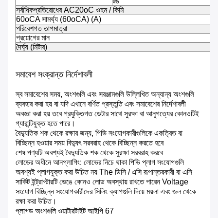
রঙ
সর্বাধিকপ্রতিরোধের AC20oC ওহম / কিমি
60oCA সামর্থ্য (60oCA) (A)
পরিবেশগত তাপমাত্রা
প্রয়োগের মান
দৈর্ঘ্য (মিটার)
Pt
সমাবেশ সংক্রান্ত নির্দেশাবলী
স্ব সমাবেশের সময়, অংশগুলি এবং সরঞ্জামগুলি উল্লিখিত অন্যান্য অংশগুলি
ব্যবহার করা হয় বা যদি এখানে বর্ণিত প্রস্তুতি এবং সমাবেশের নির্দেশাবলী
অবজ্ঞা করা হয় তবে প্রযুক্তিগত ডেটার সাথে সুরক্ষা বা আনুগত্যের কোনওটিই
গ্যারান্টিযুক্ত হতে পারে।
বৈদ্যুতিক শক থেকে রক্ষার জন্য, পিভি সংযোগকারীগুলিকে একত্রিত বা
বিচ্ছিন্ন হওয়ার সময় বিদ্যুৎ সরবরাহ থেকে বিচ্ছিন্ন করতে হবে
শেষ পণ্যটি অবশ্যই বৈদ্যুতিক শক থেকে সুরক্ষা সরবরাহ করবে
লোডের অধীনে আনপ্লাগিং: লোভের নিচে থাকা পিভি প্লাগ সংযোগগুলি
অবশ্যই প্লাগযুক্ত করা উচিত নয় The ডিসি / এসি রূপান্তরকারী বা এসি
সার্কিট ইন্ট্রাপ্টারটি ভেঙে কোনও লোড অবস্থায় রাখতে পারেন Voltage
সংযোগ বিচ্ছিন্ন সংযোগকারীদের সিলিং ক্যাপগুলি দিয়ে ময়লা এবং জল থেকে
রক্ষা করা উচিত।
প্লাগড অংশগুলি ওয়াটারটাইট আইপি 67