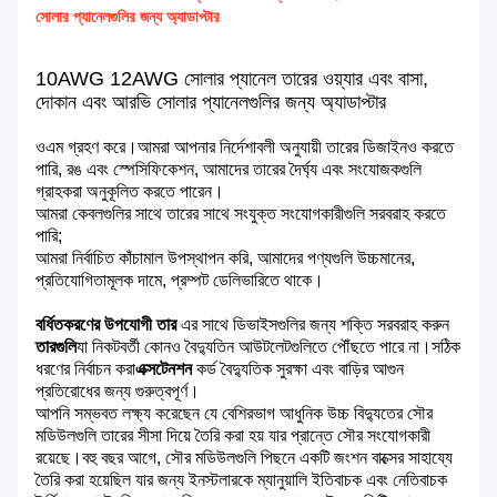
সোলার প্যানেলগুলির জন্য অ্যাডাপ্টার
10AWG 12AWG সোলার প্যানেল তারের ওয়্যার এবং বাসা,
দোকান এবং আরভি সোলার প্যানেলগুলির জন্য অ্যাডাপ্টার
ওএম গ্রহণ করে।আমরা আপনার নির্দেশাবলী অনুযায়ী তারের ডিজাইনও করতে
পারি, রঙ এবং স্পেসিফিকেশন, আমাদের তারের দৈর্ঘ্য এবং সংযোজকগুলি
গ্রাহকরা অনুকূলিত করতে পারেন।
আমরা কেবলগুলির সাথে তারের সাথে সংযুক্ত সংযোগকারীগুলি সরবরাহ করতে
পারি;
আমরা নির্বাচিত কাঁচামাল উপস্থাপন করি, আমাদের পণ্যগুলি উচ্চমানের,
প্রতিযোগিতামূলক দামে, প্রম্পট ডেলিভারিতে থাকে।
বর্ধিতকরণের উপযোগী তার
এর সাথে ডিভাইসগুলির জন্য শক্তি সরবরাহ করুন
তারগুলি
যা নিকটবর্তী কোনও বৈদ্যুতিন আউটলেটগুলিতে পৌঁছতে পারে না।সঠিক
ধরণের নির্বাচন করা
এক্সটেনশন
কর্ড বৈদ্যুতিক সুরক্ষা এবং বাড়ির আগুন
প্রতিরোধের জন্য গুরুত্বপূর্ণ।
আপনি সম্ভবত লক্ষ্য করেছেন যে বেশিরভাগ আধুনিক উচ্চ বিদ্যুতের সৌর
মডিউলগুলি তারের সীসা দিয়ে তৈরি করা হয় যার প্রান্তে সৌর সংযোগকারী
রয়েছে।বহু বছর আগে, সৌর মডিউলগুলি পিছনে একটি জংশন বাক্সের সাহায্যে
তৈরি করা হয়েছিল যার জন্য ইনস্টলারকে ম্যানুয়ালি ইতিবাচক এবং নেতিবাচক