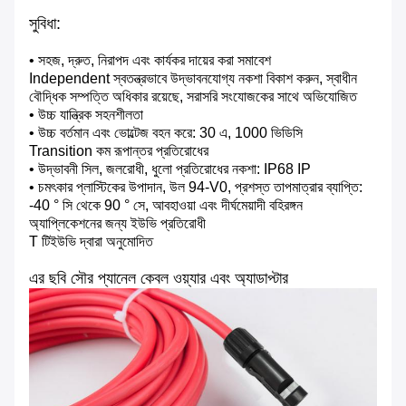
সুবিধা:
• সহজ, দ্রুত, নিরাপদ এবং কার্যকর দায়ের করা সমাবেশ
Independent স্বতন্ত্রভাবে উদ্ভাবনযোগ্য নকশা বিকাশ করুন, স্বাধীন
বৌদ্ধিক সম্পত্তি অধিকার রয়েছে, সরাসরি সংযোজকের সাথে অভিযোজিত
• উচ্চ যান্ত্রিক সহনশীলতা
• উচ্চ বর্তমান এবং ভোল্টেজ বহন করে: 30 এ, 1000 ভিডিসি
Transition কম রূপান্তর প্রতিরোধের
• উদ্ভাবনী সিল, জলরোধী, ধুলো প্রতিরোধের নকশা: IP68 IP
• চমৎকার প্লাস্টিকের উপাদান, উল 94-V0, প্রশস্ত তাপমাত্রার ব্যাপ্তি:
-40 ° সি থেকে 90 ° সে, আবহাওয়া এবং দীর্ঘমেয়াদী বহিরঙ্গন
অ্যাপ্লিকেশনের জন্য ইউভি প্রতিরোধী
T টিইউভি দ্বারা অনুমোদিত
এর ছবি
সৌর প্যানেল কেবল ওয়্যার এবং অ্যাডাপ্টার