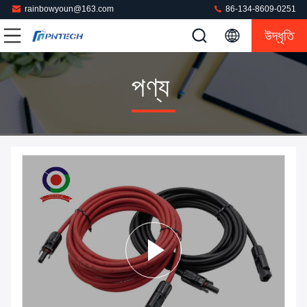
rainbowyoun@163.com
86-134-8609-0251
উদ্ধৃতি
পণ্য