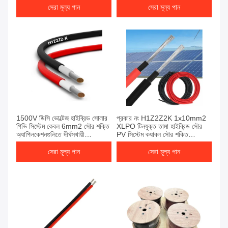
হয়েছে
উপযুক্ত, টেকসই
সেরা মূল্য পান
সেরা মূল্য পান
1500V ডিসি ভোল্টেজ হাইব্রিড সোলার
প্রকার নং H1Z2Z2K 1x10mm2
পিভি সিস্টেম কেবল 6mm2 সৌর শক্তি
XLPO টিনযুক্ত তামা হাইব্রিড সৌর
অ্যাপ্লিকেশনগুলিতে দীর্ঘস্থায়ী
PV সিস্টেম ক্যাবল সৌর শক্তি
পারফরম্যান্সের জন্য তৈরি করা হয়েছে
নেটওয়ার্কের জন্য উপযুক্ত এবং নিরাপত্তা
সেরা মূল্য পান
সেরা মূল্য পান