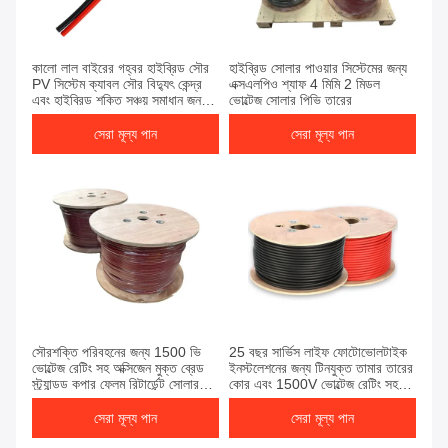
কালো লাল বাইরের গহ্বর হাইব্রিড সৌর
হাইব্রিড সোলার পাওয়ার সিস্টেমের জন্য
PV সিস্টেম ক্যাবল সৌর বিদ্যুৎ কেন্দ্র
এক্সএলপিও শ্যাফ 4 মিমি 2 মিডল
এবং হাইব্রিড শক্তি সঞ্চয় সমাধান জন্য
ভোল্টেজ সোলার পিভি তারের
উপযুক্ত
সেরা মূল্য পান
সেরা মূল্য পান
সৌরশক্তি পরিবহনের জন্য 1500 ভি
25 বছর সার্ভিস লাইফ ফোটোভোলটাইক
ভোল্টেজ রেটিং সহ অক্সিজেন মুক্ত ব্রেড
ইনস্টলেশনের জন্য টিনযুক্ত তামার তারের
স্ট্র্যান্ডড কপার ফ্লেম রিটার্ডেন্ট সোলার
কোর এবং 1500V ভোল্টেজ রেটিং সহ
পিভি ক্যাবল
সৌর PV তারের
সেরা মূল্য পান
সেরা মূল্য পান