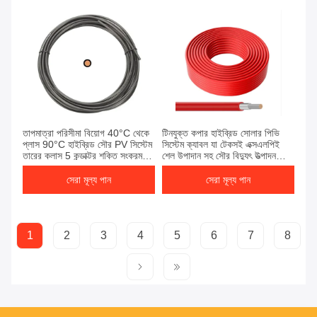
তাপমাত্রা পরিসীমা বিয়োগ 40°C থেকে
টিনযুক্ত কপার হাইব্রিড সোলার পিভি
প্লাস 90°C হাইব্রিড সৌর PV সিস্টেম
সিস্টেম ক্যাবল যা টেকসই এক্সএলপিই
তারের ক্লাস 5 কন্ডাক্টর শক্তি সংক্রমণ
শেল উপাদান সহ সৌর বিদ্যুৎ উত্পাদন
জন্য ডিজাইন করা
সিস্টেমের জন্য আদর্শ
সেরা মূল্য পান
সেরা মূল্য পান
1
2
3
4
5
6
7
8