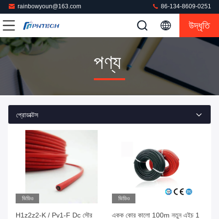
rainbowyoun@163.com
86-134-8609-0251
উদ্ধৃতি
পণ্য
প্রোডাক্টস
ভিডিও
ভিডিও
H1z2z2-K / Pv1-F Dc সৌর
একক কোর কালো 100m নতুন এইচ 1