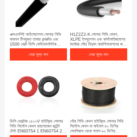
এক্সএলপিই আইসোলেশন সোলার পিভি
H1Z2Z2-K সোলার পিভি কেবল,
ক্যাবল টিনযুক্ত তামার কন্ডাক্টর এবং
XLPE ইনসুলেশন এবং কাস্টমাইজযোগ্য
1500 ভোল্ট ডিসি ফোটভোলটাইক
দৈর্ঘ্যের সৌর বিদ্যুৎ অ্যাপ্লিকেশনের জন্য
সিস্টেমের জন্য রেট করা
1500V ভোল্টেজ রেটিং সহ
সেরা মূল্য পান
সেরা মূল্য পান
ডিসি ভোল্টেজ ১৫০০V হাইব্রিড সোলার
সৌর পিভি কেবল হাইব্রিড সোলার পিভি
পিভি সিস্টেম কেবল হ্যালোজেন কন্টেন্ট
সিস্টেম কেবল যা মাইনাস ৪০ ডিগ্রি
টেস্ট EN60754 1 EN60754 2
সেলসিয়াস থেকে প্লাস ৯০ ডিগ্রি
সৌর শক্তি সঞ্চালনের জন্য ডিজাইন করা
সেলসিয়াস তাপমাত্রা পরিসরের জন্য