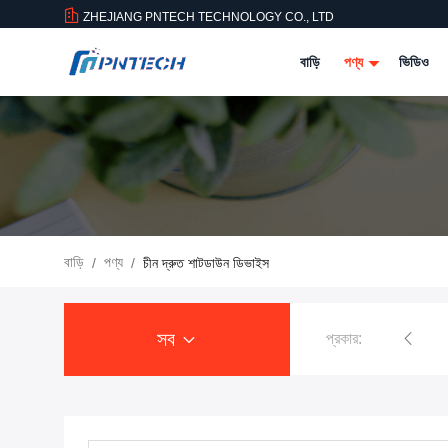
ZHEJIANG PNTECH TECHNOLOGY CO., LTD
বাড়ি
পণ্য
ভিডিও
বাড়ি
পণ্য
/
/
চীন দ্রুত শাটডাউন ডিভাইস
সব
প্রকার:
সৌর পিভি কেবল