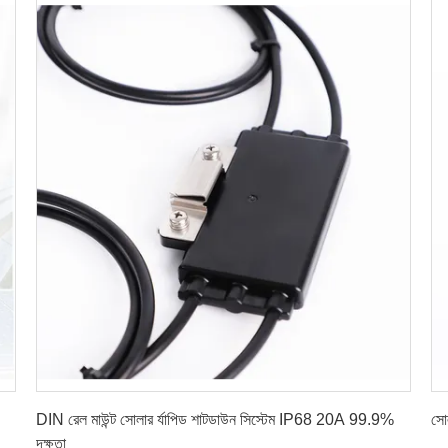
সেরা মূল্য পান
DIN রেল মাউন্ট সোলার র্যাপিড শাটডাউন সিস্টেম IP68 20A 99.9%
সো
দক্ষতা