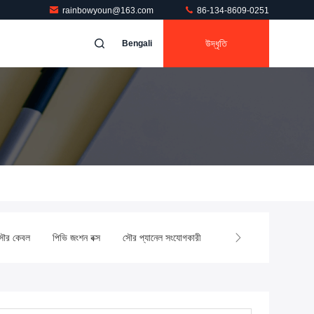
rainbowyoun@163.com
86-134-8609-0251
উদ্ধৃতি
Bengali
সৌর কেবল
পিভি জংশন বক্স
সৌর প্যানেল সংযোগকারী
সৌর শাখা সংযোগকারী