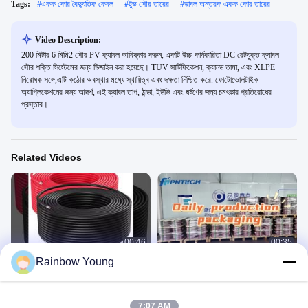
Tags:
#
একক কোর বৈদ্যুতিক কেবল
#
টুভ সৌর তারের
#
ডাবল অন্তরক একক কোর তারের
Video Description:
200 মিটার 6 মিমি2 সৌর PV ক্যাবল আবিষ্কার করুন, একটি উচ্চ-কার্যকারিতা DC রেটযুক্ত ক্যাবল
সৌর শক্তি সিস্টেমের জন্য ডিজাইন করা হয়েছে। TUV সার্টিফিকেশন, ক্যানড তামা, এবং XLPE
নিরোধক সঙ্গে,এটি কঠোর অবস্থার মধ্যে স্থায়িত্ব এবং দক্ষতা নিশ্চিত করে. ফোটোভোলটাইক
অ্যাপ্লিকেশনের জন্য আদর্শ, এই ক্যাবল তাপ, ঠান্ডা, ইউভি এবং ঘর্ষণের জন্য চমৎকার প্রতিরোধের
প্রস্তাব।
Related Videos
00:46
00:35
Rainbow Young
ডিসি সৌর কেবল
সৌর পিভি কেবল
Solar Cable
Solar Cable
November 07, 2025
August 11, 2025
7:07 AM