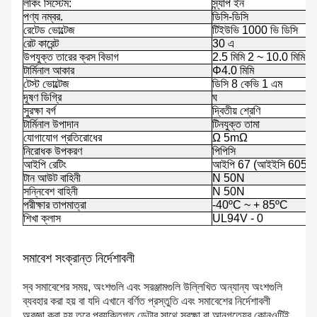
লকিং সিস্টেম:
স্ন্যাপ ইন
পণ্য নম্বর.
ডিসি-ডিসি
রেটেড ভোল্টেজ
টিইউভি 1000 ভি ডিসি
রেট কারেন্ট
30 এ
উপযুক্ত তারের ক্রস বিভাগ
2.5 মিমি 2 ~ 10.0 মিমি 2
টার্মিনাল আকার
Φ4.0 মিমি
টেস্ট ভোল্টেজ
ডিসি 8 কেভি 1 এম
দূষণ ডিগ্রি
ঘ
সুরক্ষা বর্গ
দ্বিতীয় শ্রেণি
টার্মিনাল উপাদান
টিনযুক্ত তামা
যোগাযোগ প্রতিরোধের
Ω 5mΩ
নিরোধক উপকরণ
পিপিসি
আইপি রেটিং
আইপি 67 (আইইসি 6052
টান আউট বাহিনী
N 50N
সন্নিবেশ বাহিনী
N 50N
পরীক্ষার তাপমাত্রা
-40ºC ~ + 85ºC
শিখা ক্লাস
UL94V - 0
সমাবেশ সংক্রান্ত নির্দেশাবলী
স্ব সমাবেশের সময়, অংশগুলি এবং সরঞ্জামগুলি উল্লিখিত অন্যান্য অংশগুলি
ব্যবহার করা হয় বা যদি এখানে বর্ণিত প্রস্তুতি এবং সমাবেশের নির্দেশাবলী
অবজ্ঞা করা হয় তবে প্রযুক্তিগত ডেটার সাথে সুরক্ষা বা আনুগত্যের কোনওটিই