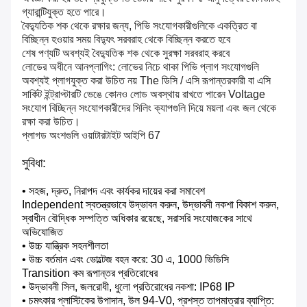
গ্যারান্টিযুক্ত হতে পারে।
বৈদ্যুতিক শক থেকে রক্ষার জন্য, পিভি সংযোগকারীগুলিকে একত্রিত বা
বিচ্ছিন্ন হওয়ার সময় বিদ্যুৎ সরবরাহ থেকে বিচ্ছিন্ন করতে হবে
শেষ পণ্যটি অবশ্যই বৈদ্যুতিক শক থেকে সুরক্ষা সরবরাহ করবে
লোডের অধীনে আনপ্লাগিং: লোভের নিচে থাকা পিভি প্লাগ সংযোগগুলি
অবশ্যই প্লাগযুক্ত করা উচিত নয় The ডিসি / এসি রূপান্তরকারী বা এসি
সার্কিট ইন্ট্রাপ্টারটি ভেঙে কোনও লোড অবস্থায় রাখতে পারেন Voltage
সংযোগ বিচ্ছিন্ন সংযোগকারীদের সিলিং ক্যাপগুলি দিয়ে ময়লা এবং জল থেকে
রক্ষা করা উচিত।
প্লাগড অংশগুলি ওয়াটারটাইট আইপি 67
সুবিধা:
• সহজ, দ্রুত, নিরাপদ এবং কার্যকর দায়ের করা সমাবেশ
Independent স্বতন্ত্রভাবে উদ্ভাবন করুন, উদ্ভাবনী নকশা বিকাশ করুন,
স্বাধীন বৌদ্ধিক সম্পত্তি অধিকার রয়েছে, সরাসরি সংযোজকের সাথে
অভিযোজিত
• উচ্চ যান্ত্রিক সহনশীলতা
• উচ্চ বর্তমান এবং ভোল্টেজ বহন করে: 30 এ, 1000 ভিডিসি
Transition কম রূপান্তর প্রতিরোধের
• উদ্ভাবনী সিল, জলরোধী, ধুলো প্রতিরোধের নকশা: IP68 IP
• চমৎকার প্লাস্টিকের উপাদান, উল 94-V0, প্রশস্ত তাপমাত্রার ব্যাপ্তি: