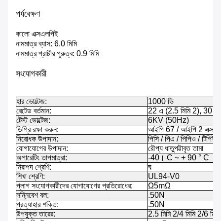
পর্যবেক্ষণ
কালো এক্সএলপিই
নামমাত্র ব্যাস: 6.0 মিমি
নামমাত্র প্রাচীর পুরুত্ব: 0.9 মিমি
সংযোগকারী
হার ভোল্টেজ:
1000 ভি
রেটেড বর্তমান:
22 এ (2.5 মিমি 2), 30 এ (
টেস্ট ভোল্টেজ:
6KV (50Hz)
ডিগ্রি রক্ষা করুন:
আইপি 67 / আইপি 2 এক্স
নিরোধক উপাদান:
পিসি / পিএ / পিপিও / টিপিই
যোগাযোগের উপাদান:
রৌপ্য ধাতুপট্টাবৃত তামা
অপারেটিং তাপমাত্রা:
-40। C ~ + 90 ° C
নিরাপদ শ্রেণি:
ঘ
শিখা শ্রেণি:
UL94-V0
প্লাগ সংযোগকারীদের যোগাযোগের প্রতিরোধের:
Ω5mΩ
সন্নিবেশ বল:
.50N
প্রত্যাহার শক্তি:
.50N
উপযুক্ত তারের:
2.5 মিমি 2/4 মিমি 2/6 মিম