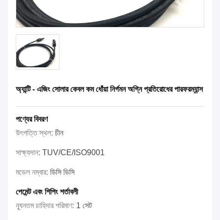
অ্যান্টি - এজিং সোলার কেবল কম ধোঁয়া নির্গমন অগ্নি প্রতিরোধের পারফরম্যান্স
পণ্যের বিবরণ
উৎপত্তি স্থল:
চীন
সাক্ষ্যদান:
TUV/CE/ISO9001
মডেল নম্বার:
ডিসি ডিসি
পেমেন্ট এবং শিপিং শর্তাবলী
ন্যূনতম চাহিদার পরিমাণ:
1 সেট