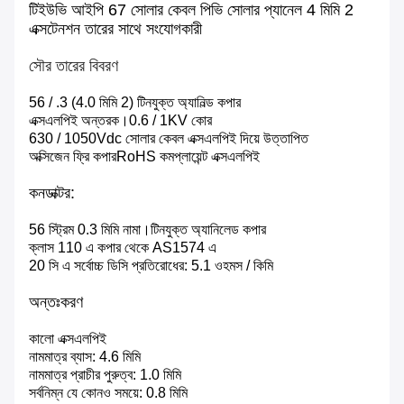
টিইউভি আইপি 67 সোলার কেবল পিভি সোলার প্যানেল 4 মিমি 2
এক্সটেনশন তারের সাথে সংযোগকারী
সৌর তারের বিবরণ
56 / .3 (4.0 মিমি 2) টিনযুক্ত অ্যানিল্ড কপার
এক্সএলপিই অন্তরক।0.6 / 1KV কোর
630 / 1050Vdc সোলার কেবল এক্সএলপিই দিয়ে উত্তাপিত
অক্সিজেন ফ্রি কপারRoHS কমপ্লায়েন্ট এক্সএলপিই
কনডাক্টর:
56 স্ট্রিম 0.3 মিমি নামা।টিনযুক্ত অ্যানিলেড কপার
ক্লাস 110 এ কপার থেকে AS1574 এ
20 সি এ সর্বোচ্চ ডিসি প্রতিরোধের: 5.1 ওহমস / কিমি
অন্তঃকরণ
কালো এক্সএলপিই
নামমাত্র ব্যাস: 4.6 মিমি
নামমাত্র প্রাচীর পুরুত্ব: 1.0 মিমি
সর্বনিম্ন যে কোনও সময়ে: 0.8 মিমি