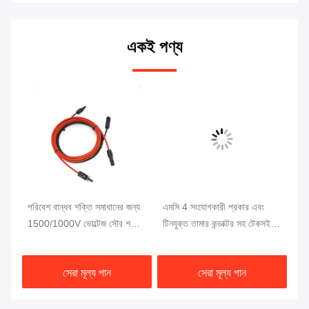
একই পণ্য
শন
পরিবেশ বান্ধব শক্তি সমাধানের জন্য
এমসি 4 সংযোগকারী প্রকার এবং
10
ং
1500/1000V ভোল্টেজ সৌর শক্তি
টিনযুক্ত তামার কন্ডাক্টর সহ টেকসই
তা
তারের হার্নেস
সৌর বিদ্যুৎ সম্প্রসারণ তারের
4m
সিস
সেরা মূল্য পান
সেরা মূল্য পান