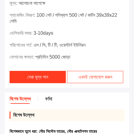
মূল্য:
আলোচনা সাপেক্ষে
প্যাকেজিং বিবরণ:
100 সেট / পলিব্যাগ 500 সেট / কার্টন 39x39x22
সেমি
ডেলিভারি সময়:
3-10days
পরিশোধের শর্ত:
এল / সি, টি / টি, ওয়েস্টার্ন ইউনিয়ন
যোগানের ক্ষমতা:
প্রতিদিন 5000 জোড়া
সেরা মূল্য পান
এখনই যোগাযোগ করুন
বিশেষ উল্লেখ
বর্ণনা
বিশেষ উল্লেখ
বিশেষভাবে তুলে ধরা:
সৌর সিস্টেম তারের
,
সৌর এক্সটেনশন তারের