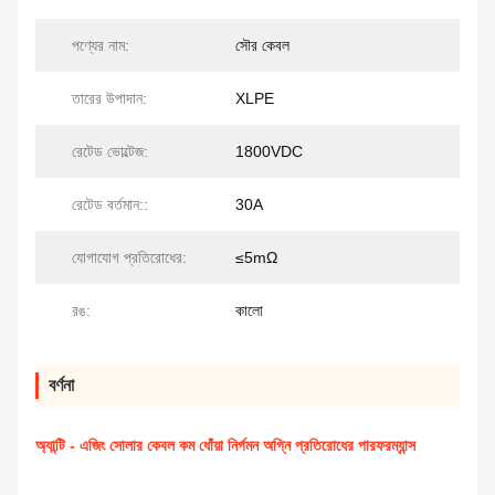
পণ্যের নাম:
সৌর কেবল
তারের উপাদান:
XLPE
রেটেড ভোল্টেজ:
1800VDC
রেটেড বর্তমান::
30A
যোগাযোগ প্রতিরোধের:
≤5mΩ
রঙ:
কালো
বর্ণনা
অ্যান্টি - এজিং সোলার কেবল কম ধোঁয়া নির্গমন অগ্নি প্রতিরোধের পারফরম্যান্স