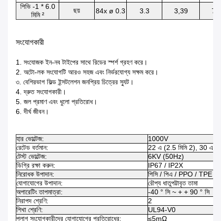
পিভি -1 * 6.0
ছয়
84x ø 0.3
3.3
3,39
7.
মিমি ²
সংযোগকারী
1. সংযোজক ইন-নব টাইপের সাথে রিডের স্পর্শ গ্রহণ করে।
2. অটো-লক সংযোগটি আরও সহজ এবং নির্ভরযোগ্য সক্ষম করে।
৩. বেশিরভাগ ফিল্ড ইন্সটলেশন জনপ্রিয় চিত্রের স্যুট।
4. দ্রুত সংযোগকারী।
5. জল প্রমাণ এবং ধুলো প্রতিরোধ।
6. দীর্ঘ জীবন।
হার ভোল্টেজ:
1000V
রেটেড বর্তমান:
22 এ (2.5 মিমি 2), 30 এ (4 
টেস্ট ভোল্টেজ:
6KV (50Hz)
ডিগ্রি রক্ষা করুন:
IP67 / IP2X
নিরোধক উপাদান:
পিসি / পিএ / PPO / TPE এর
যোগাযোগের উপাদান:
রৌপ্য ধাতুপট্টাবৃত তামা
অপারেটিং তাপমাত্রা:
-40 ° সি ~ + + 90 ° সি
নিরাপদ শ্রেণি:
2
শিখা শ্রেণি:
UL94-V0
প্লাগ সংযোগকারীদের যোগাযোগের প্রতিরোধের:
≤5mΩ