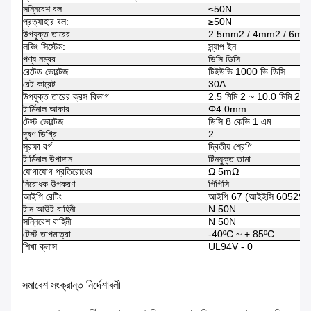
সন্নিবেশ বল:
≤50N
প্রত্যাহার বল:
≥50N
উপযুক্ত তারের:
2.5mm2 / 4mm2 / 6mm2
লকিং সিস্টেম:
স্ন্যাপ ইন
পণ্য নম্বর.
ডিসি ডিসি
রেটেড ভোল্টেজ
টিইউভি 1000 ভি ডিসি
রেট কারেন্ট
30A
উপযুক্ত তারের ক্রস বিভাগ
2.5 মিমি 2 ~ 10.0 মিমি
টার্মিনাল আকার
Φ4.0mm
টেস্ট ভোল্টেজ
ডিসি 8 কেভি 1 এম
দূষণ ডিগ্রি
2
সুরক্ষা বর্গ
দ্বিতীয় শ্রেণি
টার্মিনাল উপাদান
টিনযুক্ত তামা
যোগাযোগ প্রতিরোধের
Ω 5mΩ
নিরোধক উপকরণ
পিপিসি
আইপি রেটিং
আইপি 67 (আইইসি 60529)
টান আউট বাহিনী
N 50N
সন্নিবেশ বাহিনী
N 50N
টেস্ট তাপমাত্রা
-40ºC ~ + 85ºC
শিখা ক্লাস
UL94V - 0
সমাবেশ সংক্রান্ত নির্দেশাবলী