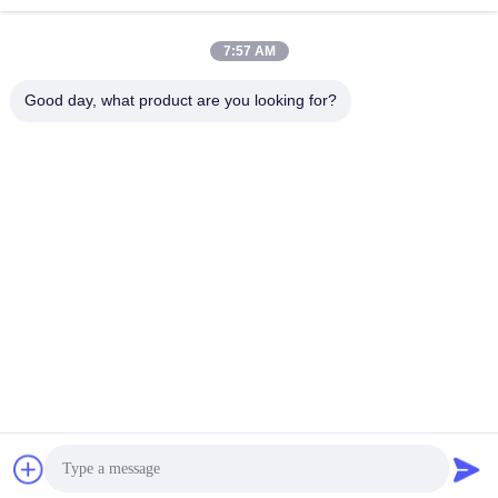
7:57 AM
Good day, what product are you looking for?
ZHEJIANG PNTECH TECHNOLOGY CO.,
LTD
rainbowyoun@163.com
86-134-8609-0251
নং ১০৮, ইয়েনসিয়ান অ্যাভিনিউয়ের প
শ্চিম অংশ, হাইশু জেলা, নিংবো, চীন ৩১৫
০১০
চীন ভালো মানের সৌর পিভি কেবল সরবরাহকারী। কপিরাইট © 2026 solar-pvcable.com . সমস্ত
অধিকার সংরক্ষিত.