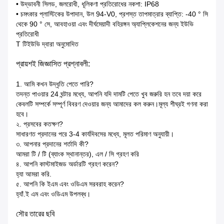
• উদ্ভাবনী সিলড, জলরোধী, ধূলিকণা প্রতিরোধের নকশা: IP68
• চমৎকার প্লাস্টিকের উপাদান, উল 94-V0, প্রশস্ত তাপমাত্রার ব্যাপ্তি: -40 ° সি
থেকে 90 ° সে, আবহাওয়া এবং দীর্ঘমেয়াদী বহিরঙ্গন অ্যাপ্লিকেশনের জন্য ইউভি
প্রতিরোধী
T টিইউভি দ্বারা অনুমোদিত
প্রায়শই জিজ্ঞাসিত প্রশ্নাবলী:
1. আমি কখন উদ্ধৃতি পেতে পারি?
তদন্ত পাওয়ার 24 ঘন্টার মধ্যে, আপনি যদি দামটি পেতে খুব জরুরি হন তবে দয়া করে
কেবলটি সম্পর্কে সম্পূর্ণ বিবরণ দেওয়ার জন্য আমাদের কল করুন।মূল্য শীঘ্রই গণনা করা
হবে।
২. প্রসবের কতক্ষণ?
সাধারণত প্রদানের পরে 3-4 কার্যদিবসের মধ্যে, মূলত পরিমাণ অনুযায়ী।
৩. আপনার প্রদানের শর্তাদি কী?
আমরা টি / টি (ব্যাংক স্থানান্তর), এল / সি গ্রহণ করি
৪. আপনি কাস্টমাইজড অর্ডারটি গ্রহণ করেন?
হ্যা আমরা করি.
৫. আপনি কি ইএম এবং ওডিএম সরবরাহ করেন?
হ্যাঁ.ই এম এবং ওডিএম উপলব্ধ।
সৌর তারের ছবি