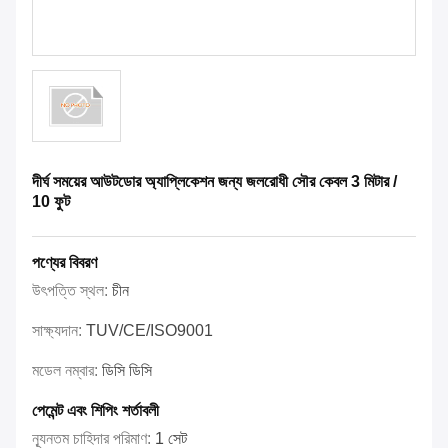
দীর্ঘ সময়ের আউটডোর অ্যাপ্লিকেশন জন্য জলরোধী সৌর কেবল 3 মিটার /
10 ফুট
পণ্যের বিবরণ
উৎপত্তি স্থল:
চীন
সাক্ষ্যদান:
TUV/CE/ISO9001
মডেল নম্বার:
ডিসি ডিসি
পেমেন্ট এবং শিপিং শর্তাবলী
ন্যূনতম চাহিদার পরিমাণ:
1 সেট