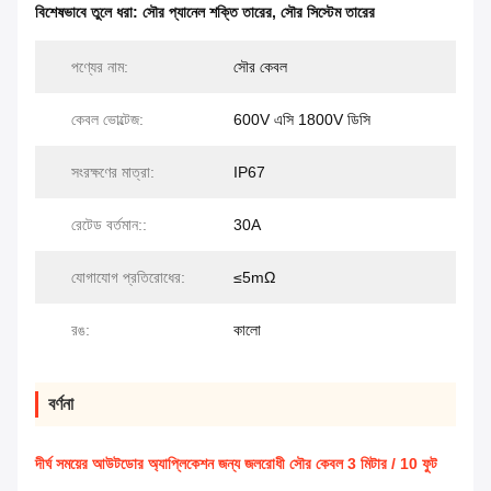
বিশেষভাবে তুলে ধরা:
সৌর প্যানেল শক্তি তারের
,
সৌর সিস্টেম তারের
পণ্যের নাম:
সৌর কেবল
কেবল ভোল্টেজ:
600V এসি 1800V ডিসি
সংরক্ষণের মাত্রা:
IP67
রেটেড বর্তমান::
30A
যোগাযোগ প্রতিরোধের:
≤5mΩ
রঙ:
কালো
বর্ণনা
দীর্ঘ সময়ের আউটডোর অ্যাপ্লিকেশন জন্য জলরোধী সৌর কেবল 3 মিটার / 10 ফুট