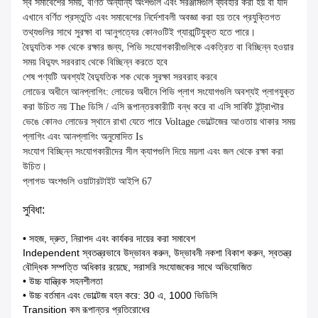
স্ব সমাবেশের সময়, বর্ণিত অন্যান্য অংশগুলি এবং সরঞ্জামগুলি ব্যবহার করা হয় বা যদি
এখানে বর্ণিত প্রস্তুতি এবং সমাবেশের নির্দেশাবলী অবজ্ঞা করা হয় তবে প্রযুক্তিগত
তথ্যগুলির সাথে সুরক্ষা বা আনুগত্যের কোনওটিই গ্যারান্টিযুক্ত হতে পারে।
বৈদ্যুতিক শক থেকে রক্ষার জন্য, পিভি সংযোগকারীগুলিকে একত্রিত বা বিচ্ছিন্ন হওয়ার
সময় বিদ্যুৎ সরবরাহ থেকে বিচ্ছিন্ন করতে হবে
শেষ পণ্যটি অবশ্যই বৈদ্যুতিক শক থেকে সুরক্ষা সরবরাহ করবে
লোডের অধীনে আনপ্লাগিং: লোভের অধীনে পিভি প্লাগ সংযোগগুলি অবশ্যই প্লাগযুক্ত
করা উচিত নয় The ডিসি / এসি রূপান্তরকারীটি বন্ধ করে বা এসি সার্কিট ইন্ট্রাপ্টার
ভেঙে কোনও লোডের স্থানে রাখা যেতে পারে Voltage ভোল্টেজের আওতায় থাকার সময়
প্লাগিং এবং আনপ্লাগিং অনুমোদিত Is
সংযোগ বিচ্ছিন্ন সংযোগকারীদের সীল ক্যাপগুলি দিয়ে ময়লা এবং জল থেকে রক্ষা করা
উচিত।
প্লাগড অংশগুলি ওয়াটারটাইট আইপি 67
সুবিধা:
• সহজ, দ্রুত, নিরাপদ এবং কার্যকর দায়ের করা সমাবেশ
Independent স্বতন্ত্রভাবে উদ্ভাবন করুন, উদ্ভাবনী নকশা বিকাশ করুন, স্বতন্ত্র
বৌদ্ধিক সম্পত্তি অধিকার রয়েছে, সরাসরি সংযোজকের সাথে অভিযোজিত
• উচ্চ যান্ত্রিক সহনশীলতা
• উচ্চ বর্তমান এবং ভোল্টেজ বহন করে: 30 এ, 1000 ভিডিসি
Transition কম রূপান্তর প্রতিরোধের