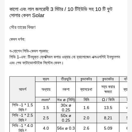
কালো এবং লাল জলরোধী 3 মিটার / 10 টিইউভি সহ 10 টি ফুট
সোলার কেবল Solar
সৌর তারের বিবরণ
কেবল বর্ণনা:
ন-হোগেন পিভি-কেবল প্রকার:
পিভি 1-এফ: টিনযুক্ত ফ্লেক্সিবল কপার ওয়্যার নো হ্যালোজেন এক্সএলপিই ইনসুলেশন
এবং শেথ ফটোভোলটাইক সিস্টেম কেবল।
ক্রস
তীরভূমি
কন্ডাকটর
কন্ডাকটর
বহি: 
সহ্য করার
আদর্শ
অধ্যায়
নকশা
ব্যাসরেখা
ব্যাসর
ক্ষমতা
mm²
নংx ø (মিমি)
মিমি
Ω / কিমি
মিমি
পিভি -1 * 1.5
30x ø
1.5
1.6
13.5
4.
মিমি ²
0.25
পিভি -1 * 2.5
50x ø
2.5
2.0
8,21
5.
মিমি ²
0.25
পিভি -1 * 4.0
4.0
56x ø 0.3
2.6
5.09
6.
মিমি ²