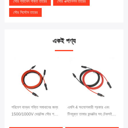
সৌর প্যানেল শক্তি তারের
সৌর এক্সটেনশন তারের
সৌর সিস্টেম তারের
একই পণ্য
শন
পরিবেশ বান্ধব শক্তি সমাধানের জন্য
এমসি 4 সংযোগকারী প্রকার এবং
10
ং
1500/1000V ভোল্টেজ সৌর শক্তি
টিনযুক্ত তামার কন্ডাক্টর সহ টেকসই
তা
তারের হার্নেস
সৌর বিদ্যুৎ সম্প্রসারণ তারের
4m
সিস