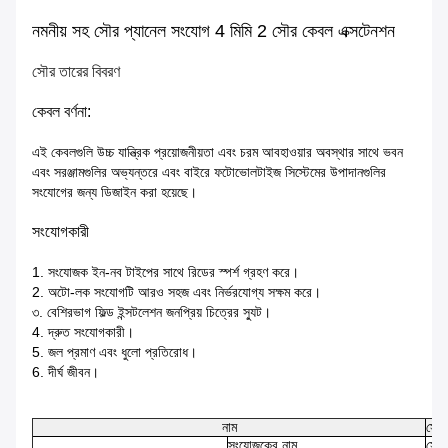
নমনীয় সহ সৌর প্যানেল সংযোগ 4 মিমি 2 সৌর কেবল এক্সটেনশন
সৌর তারের বিবরণ
কেবল বর্ণনা:
এই কেবলগুলি উচ্চ যান্ত্রিক প্রয়োজনীয়তা এবং চরম আবহাওয়ার অবস্থার সাথে ভবন
এবং সরঞ্জামগুলির অভ্যন্তরে এবং বাইরে ফটোভোলটাইজ সিস্টেমের উপাদানগুলির
সংযোগের জন্য ডিজাইন করা হয়েছে।
সংযোগকারী
1. সংযোজক ইন-নব টাইপের সাথে রিডের স্পর্শ গ্রহণ করে।
2. অটো-লক সংযোগটি আরও সহজ এবং নির্ভরযোগ্য সক্ষম করে।
৩. বেশিরভাগ ফিল্ড ইন্সটলেশন জনপ্রিয় চিত্রের স্যুট।
4. দ্রুত সংযোগকারী।
5. জল প্রমাণ এবং ধুলো প্রতিরোধ।
6. দীর্ঘ জীবন।
নাম
সৌর
সংযোজকের নাম
সৌর