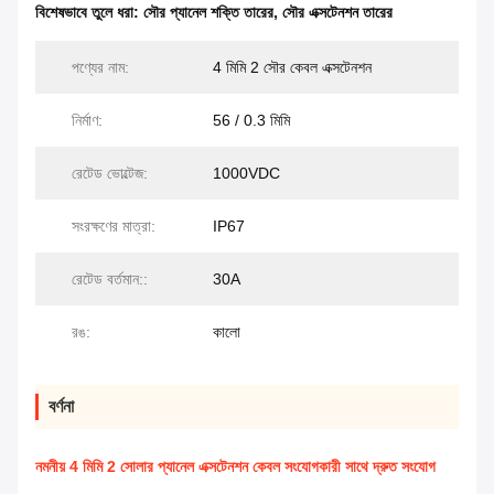
বিশেষভাবে তুলে ধরা:
সৌর প্যানেল শক্তি তারের
,
সৌর এক্সটেনশন তারের
পণ্যের নাম:
4 মিমি 2 সৌর কেবল এক্সটেনশন
নির্মাণ:
56 / 0.3 মিমি
রেটেড ভোল্টেজ:
1000VDC
সংরক্ষণের মাত্রা:
IP67
রেটেড বর্তমান::
30A
রঙ:
কালো
বর্ণনা
নমনীয় 4 মিমি 2 সোলার প্যানেল এক্সটেনশন কেবল সংযোগকারী সাথে দ্রুত সংযোগ