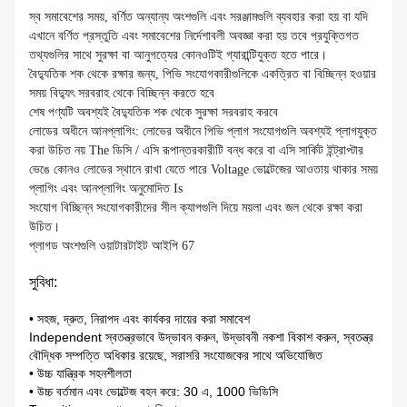
স্ব সমাবেশের সময়, বর্ণিত অন্যান্য অংশগুলি এবং সরঞ্জামগুলি ব্যবহার করা হয় বা যদি
এখানে বর্ণিত প্রস্তুতি এবং সমাবেশের নির্দেশাবলী অবজ্ঞা করা হয় তবে প্রযুক্তিগত
তথ্যগুলির সাথে সুরক্ষা বা আনুগত্যের কোনওটিই গ্যারান্টিযুক্ত হতে পারে।
বৈদ্যুতিক শক থেকে রক্ষার জন্য, পিভি সংযোগকারীগুলিকে একত্রিত বা বিচ্ছিন্ন হওয়ার
সময় বিদ্যুৎ সরবরাহ থেকে বিচ্ছিন্ন করতে হবে
শেষ পণ্যটি অবশ্যই বৈদ্যুতিক শক থেকে সুরক্ষা সরবরাহ করবে
লোডের অধীনে আনপ্লাগিং: লোভের অধীনে পিভি প্লাগ সংযোগগুলি অবশ্যই প্লাগযুক্ত
করা উচিত নয় The ডিসি / এসি রূপান্তরকারীটি বন্ধ করে বা এসি সার্কিট ইন্ট্রাপ্টার
ভেঙে কোনও লোডের স্থানে রাখা যেতে পারে Voltage ভোল্টেজের আওতায় থাকার সময়
প্লাগিং এবং আনপ্লাগিং অনুমোদিত Is
সংযোগ বিচ্ছিন্ন সংযোগকারীদের সীল ক্যাপগুলি দিয়ে ময়লা এবং জল থেকে রক্ষা করা
উচিত।
প্লাগড অংশগুলি ওয়াটারটাইট আইপি 67
সুবিধা:
• সহজ, দ্রুত, নিরাপদ এবং কার্যকর দায়ের করা সমাবেশ
Independent স্বতন্ত্রভাবে উদ্ভাবন করুন, উদ্ভাবনী নকশা বিকাশ করুন, স্বতন্ত্র
বৌদ্ধিক সম্পত্তি অধিকার রয়েছে, সরাসরি সংযোজকের সাথে অভিযোজিত
• উচ্চ যান্ত্রিক সহনশীলতা
• উচ্চ বর্তমান এবং ভোল্টেজ বহন করে: 30 এ, 1000 ভিডিসি