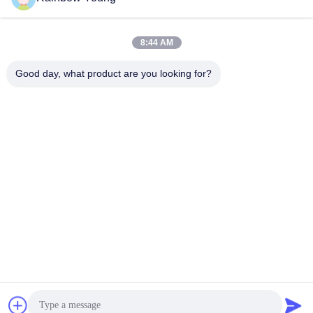
8:44 AM
Good day, what product are you looking for?
ZHEJIANG PNTECH TECHNOLOGY CO.,
LTD
rainbowyoun@163.com
86-134-8609-0251
নং ১০৮, ইয়েনসিয়ান অ্যাভিনিউয়ের প
শ্চিম অংশ, হাইশু জেলা, নিংবো, চীন ৩১৫
০১০
চীন ভালো মানের সৌর পিভি কেবল সরবরাহকারী। কপিরাইট © 2026 solar-pvcable.com . সমস্ত
অধিকার সংরক্ষিত.