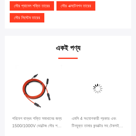
সৌর প্যানেল শক্তি তারের
সৌর এক্সটেনশন তারের
সৌর সিস্টেম তারের
একই পণ্য
শন
পরিবেশ বান্ধব শক্তি সমাধানের জন্য
এমসি 4 সংযোগকারী প্রকার এবং
10
ং
1500/1000V ভোল্টেজ সৌর শক্তি
টিনযুক্ত তামার কন্ডাক্টর সহ টেকসই
তা
তারের হার্নেস
সৌর বিদ্যুৎ সম্প্রসারণ তারের
4m