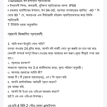
Transition কম রূপান্তর প্রতিরোধের
• উদ্ভাবনী সিলড, জলরোধী, ধূলিকণা প্রতিরোধের নকশা: IP68
• চমৎকার প্লাস্টিকের উপাদান, উল 94-V0, প্রশস্ত তাপমাত্রার ব্যাপ্তি: -40 ° সি
থেকে 90 ° সে, আবহাওয়া এবং দীর্ঘমেয়াদী বহিরঙ্গন অ্যাপ্লিকেশনের জন্য ইউভি
প্রতিরোধী
T টিইউভি দ্বারা অনুমোদিত
প্রায়শই জিজ্ঞাসিত প্রশ্নাবলী:
1. আমি কখন উদ্ধৃতি পেতে পারি?
তদন্ত পাওয়ার 24 ঘন্টার মধ্যে, আপনি যদি দামটি পেতে খুব জরুরি হন তবে দয়া করে
কেবলটি সম্পর্কে সম্পূর্ণ বিবরণ দেওয়ার জন্য আমাদের কল করুন।মূল্য শীঘ্রই গণনা করা
হবে।
২. প্রসবের কতক্ষণ?
সাধারণত প্রদানের পরে 3-4 কার্যদিবসের মধ্যে, মূলত পরিমাণ অনুযায়ী।
৩. আপনার প্রদানের শর্তাদি কী?
আমরা টি / টি (ব্যাংক স্থানান্তর), এল / সি গ্রহণ করি
৪. আপনি কাস্টমাইজড অর্ডারটি গ্রহণ করেন?
হ্যা আমরা করি.
৫. আপনি কি ইএম এবং ওডিএম সরবরাহ করেন?
হ্যাঁ.ই এম এবং ওডিএম উপলব্ধ।
এর ছবি
4 মিমি 2 সৌর কেবল এক্সটেনশন