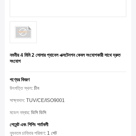
নমনীয় 4 মিমি 2 সোলার প্যানেল এক্সটেনশন কেবল সংযোগকারী সাথে দ্রুত
সংযোগ
পণ্যের বিবরণ
উৎপত্তি স্থল:
চীন
সাক্ষ্যদান:
TUV/CE/ISO9001
মডেল নম্বার:
ডিসি ডিসি
পেমেন্ট এবং শিপিং শর্তাবলী
ন্যূনতম চাহিদার পরিমাণ:
1 সেট