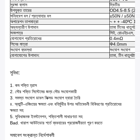
সুরক্ষা ক্লাস
দ্বিতীয়
উপযুক্ত তারের
OD4.5-8.5 (2.
সন্নিবেশ বল / প্রত্যাহার বল
≤50N / ≥50N
অপারেশন তাপমাত্রা
~ + + -40ºC 12
অভ্যন্তরীণ উপাদান
তামা টিনের ধাতুপট্টাবৃ
সনদপত্র
সিই, রোএইচএস, সিস
যোগাযোগ প্রতিরোধের
0.4mΩ
পিনের মাত্রা
Φ4.0mm
সংযোগ ব্যবস্থা
সংযোগ সংযোগ
যোগাযোগের উপাদান:
তামা, টিন ধাতুপট্টাবৃত
সুবিধা:
1. কম শক্তি হ্রাস
2. সৌর শক্তি সিস্টেমের জন্য সৌর সংযোগকারী
3. সমস্ত সংযোগ ডাবল ফিক্সড সংযোগ দ্বারা তৈরি
৪. অ্যান্টি-এজিংয়ের ক্ষমতা এবং বহির্মুখীর উপর অতিবেগুনী বিকিরণের প্রতিরোধের
ক্ষমতা সহ
5. সুবিধাজনক ইনস্টলেশন, শক্তিশালী সাধারণতা সহ
Bad. খারাপ আউটডোর শর্তে ব্যবহারের প্রয়োজনীয়তা পূরণ করতে
সমাবেশ সংক্রান্ত নির্দেশাবলী