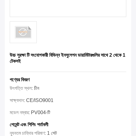
উচ্চ সুরক্ষা টি সংযোগকারী বিভিন্ন ইনসুলেশন ডায়ামিটারগুলির সাথে 2 থেকে 1
টেকসই
পণ্যের বিবরণ
উৎপত্তি স্থল:
চীন
সাক্ষ্যদান:
CE/ISO9001
মডেল নম্বার:
PV004-টি
পেমেন্ট এবং শিপিং শর্তাবলী
ন্যূনতম চাহিদার পরিমাণ:
1 সেট