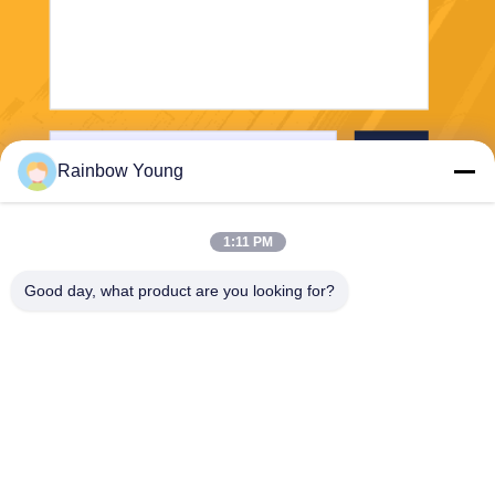
পাঠান
Rainbow Young
1:11 PM
Good day, what product are you looking for?
ZHEJIANG PNTECH TECHNOLOGY CO.,
LTD
rainbowyoun@163.com
86-134-8609-0251
নং ১০৮, ইয়েনসিয়ান অ্যাভিনিউয়ের প
শ্চিম অংশ, হাইশু জেলা, নিংবো, চীন ৩১৫