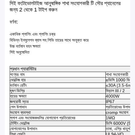
সিই ফটোভোলটাইজ আনুষাঙ্গিক শাখা সংযোগকারী টি সৌর প্যানেলের
জন্য 2 থেকে 1 টাইপ করুন
বর্ণনা:
একাধিক প্লাগিং এবং প্লাগিং চক্র
বিভিন্ন ইনসুলেশন ব্যাস সহ পিভি তারের সাথে সংযুক্ত করে
উচ্চ বর্তমান বহন ক্ষমতা
সিই অনুমোদিত
প্রধান প্যারামিটার
পণ্যের নাম
শাখা সংযোগকারী
ভোল্টেজ হার
≤ডিসি 1000 ভি
বর্তমান রেটিং
≤30A (3.5-6mm
দূষণ ডিগ্রি
বিড়াল III / 2
হারের ক্ষমতা
4000W
জলরোধী স্তর
IP67
শেল উপাদান
প্রতিরোধের উপাদান,
সংযোগ ব্যবস্থা
cromp সংযোগ
প্লাগ এবং সংযোজকগুলির যোগাযোগ প্রতিরোধের
1MΩ
টেস্টিং ভোল্টেজ
ডিসি 6000V (50Hz
যোগাযোগের উপাদান
তামা, এগ্রি ধাতুপট্টাব
শিখা শ্রেণি
UL94-VO