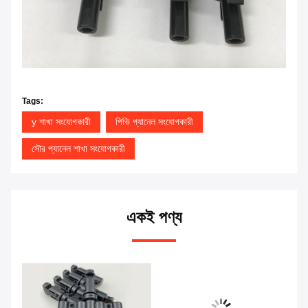
Tags:
y শাখা সংযোগকারী
পিভি প্যানেল সংযোগকারী
সৌর প্যানেল শাখা সংযোগকারী
একই পণ্য