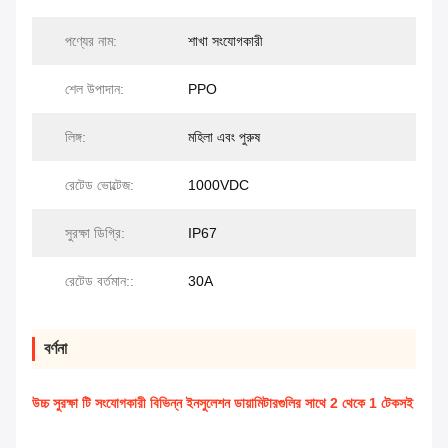
পণ্যের নাম:
শাখা সংযোগকারী
শেল উপাদান:
PPO
লিঙ্গ:
মহিলা এবং পুরুষ
রেটেড ভোল্টেজ:
1000VDC
সুরক্ষা ডিগ্রি:
IP67
রেটেড বর্তমান::
30A
বর্ণনা
উচ্চ সুরক্ষা টি সংযোগকারী বিভিন্ন ইনসুলেশন ডায়ামিটারগুলির সাথে 2 থেকে 1 টেকসই