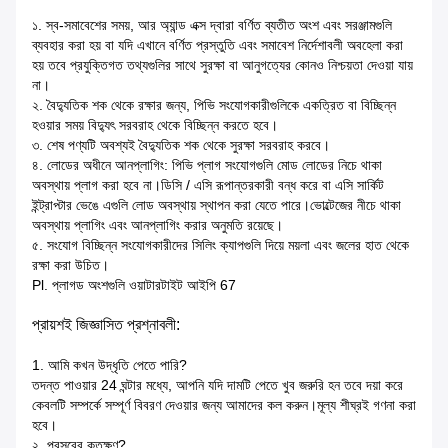
১. স্ব-সমাবেশের সময়, আর অ্যান্ড এক্স দ্বারা বর্ণিত ব্যতীত অংশ এবং সরঞ্জামগুলি
ব্যবহার করা হয় বা যদি এখানে বর্ণিত প্রস্তুতি এবং সমাবেশ নির্দেশাবলী অবহেলা করা
হয় তবে প্রযুক্তিগত তথ্যগুলির সাথে সুরক্ষা বা আনুগত্যের কোনও নিশ্চয়তা দেওয়া যায়
না।
২. বৈদ্যুতিক শক থেকে রক্ষার জন্য, পিভি সংযোগকারীগুলিকে একত্রিত বা বিচ্ছিন্ন
হওয়ার সময় বিদ্যুৎ সরবরাহ থেকে বিচ্ছিন্ন করতে হবে।
৩. শেষ পণ্যটি অবশ্যই বৈদ্যুতিক শক থেকে সুরক্ষা সরবরাহ করবে।
৪. লোডের অধীনে আনপ্লাগিং: পিভি প্লাগ সংযোগগুলি মোড লোডের নিচে থাকা
অবস্থায় প্লাগ করা হবে না।ডিসি / এসি রূপান্তরকারী বন্ধ করে বা এসি সার্কিট
ইন্ট্রাপ্টার ভেঙে এগুলি লোড অবস্থায় স্থাপন করা যেতে পারে।ভোল্টেজের নীচে থাকা
অবস্থায় প্লাগিং এবং আনপ্লাগিং করার অনুমতি রয়েছে।
৫. সংযোগ বিচ্ছিন্ন সংযোগকারীদের সিলিং ক্যাপগুলি দিয়ে ময়লা এবং জলের হাত থেকে
রক্ষা করা উচিত।
Pl. প্লাগড অংশগুলি ওয়াটারটাইট আইপি 67
প্রায়শই জিজ্ঞাসিত প্রশ্নাবলী:
1. আমি কখন উদ্ধৃতি পেতে পারি?
তদন্ত পাওয়ার 24 ঘন্টার মধ্যে, আপনি যদি দামটি পেতে খুব জরুরি হন তবে দয়া করে
কেবলটি সম্পর্কে সম্পূর্ণ বিবরণ দেওয়ার জন্য আমাদের কল করুন।মূল্য শীঘ্রই গণনা করা
হবে।
২. প্রসবের কতক্ষণ?