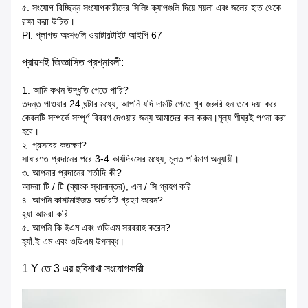
৫. সংযোগ বিচ্ছিন্ন সংযোগকারীদের সিলিং ক্যাপগুলি দিয়ে ময়লা এবং জলের হাত থেকে
রক্ষা করা উচিত।
Pl. প্লাগড অংশগুলি ওয়াটারটাইট আইপি 67
প্রায়শই জিজ্ঞাসিত প্রশ্নাবলী:
1. আমি কখন উদ্ধৃতি পেতে পারি?
তদন্ত পাওয়ার 24 ঘন্টার মধ্যে, আপনি যদি দামটি পেতে খুব জরুরি হন তবে দয়া করে
কেবলটি সম্পর্কে সম্পূর্ণ বিবরণ দেওয়ার জন্য আমাদের কল করুন।মূল্য শীঘ্রই গণনা করা
হবে।
২. প্রসবের কতক্ষণ?
সাধারণত প্রদানের পরে 3-4 কার্যদিবসের মধ্যে, মূলত পরিমাণ অনুযায়ী।
৩. আপনার প্রদানের শর্তাদি কী?
আমরা টি / টি (ব্যাংক স্থানান্তর), এল / সি গ্রহণ করি
৪. আপনি কাস্টমাইজড অর্ডারটি গ্রহণ করেন?
হ্যা আমরা করি.
৫. আপনি কি ইএম এবং ওডিএম সরবরাহ করেন?
হ্যাঁ.ই এম এবং ওডিএম উপলব্ধ।
1 Y তে 3 এর ছবি
শাখা সংযোগকারী