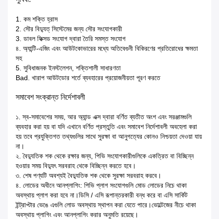
1. কম শক্তি হ্রাস
2. সৌর বিদ্যুত্ সিস্টেমের জন্য সৌর সংযোগকারী
3. ডাবল ফিক্সড সংযোগ দ্বারা তৈরি সমস্ত সংযোগ
৪. অ্যান্টি-এজিং এবং আউটকোভারের মধ্যে অতিবেগুনী বিকিরণের প্রতিরোধের ক্ষমতা
সহ
5. সুবিধাজনক ইনস্টলেশন, শক্তিশালী সাধারণতা
Bad. খারাপ আউটডোর শর্তে ব্যবহারের প্রয়োজনীয়তা পূরণ করতে
সমাবেশ সংক্রান্ত নির্দেশাবলী
১. স্ব-সমাবেশের সময়, আর অ্যান্ড এক্স দ্বারা বর্ণিত ব্যতীত অংশ এবং সরঞ্জামগুলি
ব্যবহার করা হয় বা যদি এখানে বর্ণিত প্রস্তুতি এবং সমাবেশ নির্দেশাবলী অবহেলা করা
হয় তবে প্রযুক্তিগত তথ্যগুলির সাথে সুরক্ষা বা আনুগত্যের কোনও নিশ্চয়তা দেওয়া যায়
না।
২. বৈদ্যুতিক শক থেকে রক্ষার জন্য, পিভি সংযোগকারীগুলিকে একত্রিত বা বিচ্ছিন্ন
হওয়ার সময় বিদ্যুৎ সরবরাহ থেকে বিচ্ছিন্ন করতে হবে।
৩. শেষ পণ্যটি অবশ্যই বৈদ্যুতিক শক থেকে সুরক্ষা সরবরাহ করবে।
৪. লোডের অধীনে আনপ্লাগিং: পিভি প্লাগ সংযোগগুলি মোড লোডের নিচে থাকা
অবস্থায় প্লাগ করা হবে না।ডিসি / এসি রূপান্তরকারী বন্ধ করে বা এসি সার্কিট
ইন্ট্রাপ্টার ভেঙে এগুলি লোড অবস্থায় স্থাপন করা যেতে পারে।ভোল্টেজের নীচে থাকা
অবস্থায় প্লাগিং এবং আনপ্লাগিং করার অনুমতি রয়েছে।