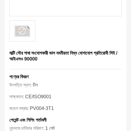
মাল্টি সৌর শাখা সংযোগকারী ভাল নমনীয়তা নিম্ন যোগাযোগ প্রতিরোধী সিই /
আইএসও 90000
পণ্যের বিবরণ
উৎপত্তি স্থল:
চীন
সাক্ষ্যদান:
CE/ISO9001
মডেল নম্বার:
PV004-3T1
পেমেন্ট এবং শিপিং শর্তাবলী
ন্যূনতম চাহিদার পরিমাণ:
1 সেট