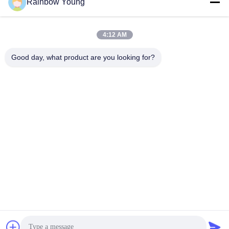
Rainbow Young
অনুগ্রহ করে আপনার অনুরোধ 
পাঠান এবং আমরা যত তাড়াতাড়ি 
সম্ভব আপনাকে উত্তর দেব।
4:12 AM
Good day, what product are you looking for?
পাঠান
ZHEJIANG PNTECH TECHNOLOGY CO.,