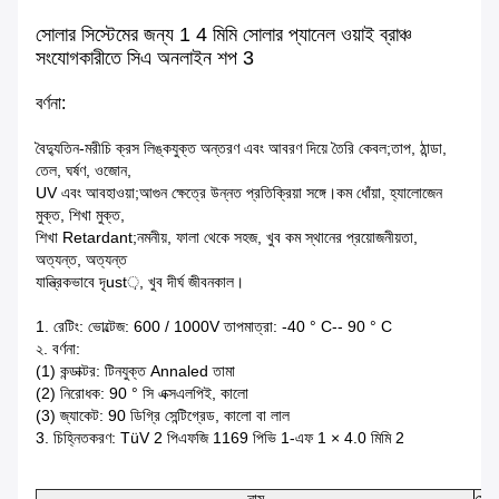
সোলার সিস্টেমের জন্য 1 4 মিমি সোলার প্যানেল ওয়াই ব্রাঞ্চ
সংযোগকারীতে সিএ অনলাইন শপ 3
বর্ণনা:
বৈদ্যুতিন-মরীচি ক্রস লিঙ্কযুক্ত অন্তরণ এবং আবরণ দিয়ে তৈরি কেবল;তাপ, ঠান্ডা,
তেল, ঘর্ষণ, ওজোন,
UV এবং আবহাওয়া;আগুন ক্ষেত্রে উন্নত প্রতিক্রিয়া সঙ্গে।কম ধোঁয়া, হ্যালোজেন
মুক্ত, শিখা মুক্ত,
শিখা Retardant;নমনীয়, ফালা থেকে সহজ, খুব কম স্থানের প্রয়োজনীয়তা,
অত্যন্ত, অত্যন্ত
যান্ত্রিকভাবে দৃust়, খুব দীর্ঘ জীবনকাল।
1. রেটিং: ভোল্টেজ: 600 / 1000V তাপমাত্রা: -40 ° C-- 90 ° C
২. বর্ণনা:
(1) কন্ডাক্টর: টিনযুক্ত Annaled তামা
(2) নিরোধক: 90 ° সি এক্সএলপিই, কালো
(3) জ্যাকেট: 90 ডিগ্রি সেন্টিগ্রেড, কালো বা লাল
3. চিহ্নিতকরণ: TüV 2 পিএফজি 1169 পিভি 1-এফ 1 × 4.0 মিমি 2