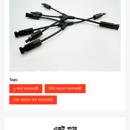
Tags:
y শাখা সংযোগকারী
পিভি প্যানেল সংযোগকারী
সৌর প্যানেল শাখা সংযোগকারী
একই পণ্য