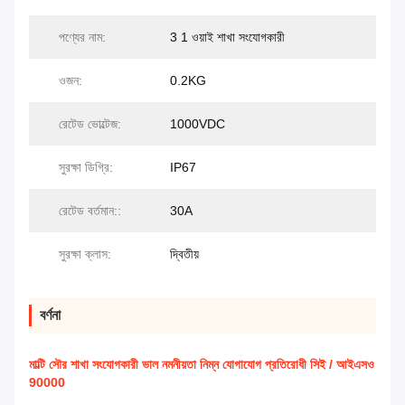
পণ্যের নাম:
3 1 ওয়াই শাখা সংযোগকারী
ওজন:
0.2KG
রেটেড ভোল্টেজ:
1000VDC
সুরক্ষা ডিগ্রি:
IP67
রেটেড বর্তমান::
30A
সুরক্ষা ক্লাস:
দ্বিতীয়
বর্ণনা
মাল্টি সৌর শাখা সংযোগকারী ভাল নমনীয়তা নিম্ন যোগাযোগ প্রতিরোধী সিই / আইএসও
90000