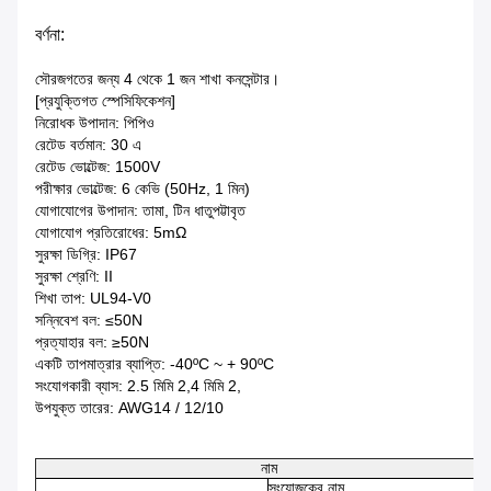
বর্ণনা:
সৌরজগতের জন্য 4 থেকে 1 জন শাখা কনসেন্টার।
[প্রযুক্তিগত স্পেসিফিকেশন]
নিরোধক উপাদান: পিপিও
রেটেড বর্তমান: 30 এ
রেটেড ভোল্টেজ: 1500V
পরীক্ষার ভোল্টেজ: 6 কেভি (50Hz, 1 মিন)
যোগাযোগের উপাদান: তামা, টিন ধাতুপট্টাবৃত
যোগাযোগ প্রতিরোধের: 5mΩ
সুরক্ষা ডিগ্রি: IP67
সুরক্ষা শ্রেণি: II
শিখা তাপ: UL94-V0
সন্নিবেশ বল: ≤50N
প্রত্যাহার বল: ≥50N
একটি তাপমাত্রার ব্যাপ্তি: -40ºC ~ + 90ºC
সংযোগকারী ব্যাস: 2.5 মিমি 2,4 মিমি 2,
উপযুক্ত তারের: AWG14 / 12/10
নাম
সংযোজকের নাম