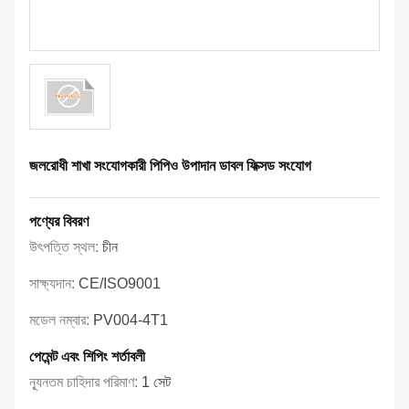
জলরোধী শাখা সংযোগকারী পিপিও উপাদান ডাবল ফিক্সড সংযোগ
পণ্যের বিবরণ
উৎপত্তি স্থল:
চীন
সাক্ষ্যদান:
CE/ISO9001
মডেল নম্বার:
PV004-4T1
পেমেন্ট এবং শিপিং শর্তাবলী
ন্যূনতম চাহিদার পরিমাণ:
1 সেট