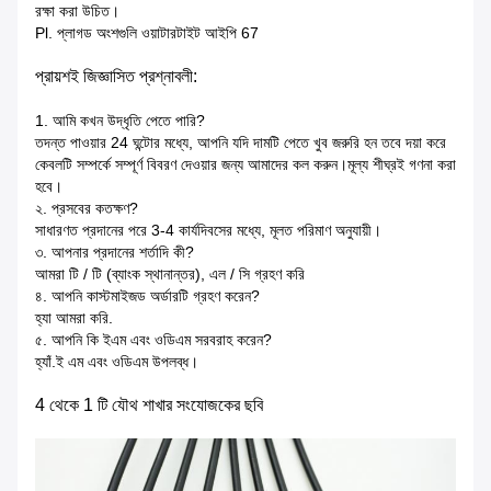
রক্ষা করা উচিত।
Pl. প্লাগড অংশগুলি ওয়াটারটাইট আইপি 67
প্রায়শই জিজ্ঞাসিত প্রশ্নাবলী:
1. আমি কখন উদ্ধৃতি পেতে পারি?
তদন্ত পাওয়ার 24 ঘন্টাের মধ্যে, আপনি যদি দামটি পেতে খুব জরুরি হন তবে দয়া করে
কেবলটি সম্পর্কে সম্পূর্ণ বিবরণ দেওয়ার জন্য আমাদের কল করুন।মূল্য শীঘ্রই গণনা করা
হবে।
২. প্রসবের কতক্ষণ?
সাধারণত প্রদানের পরে 3-4 কার্যদিবসের মধ্যে, মূলত পরিমাণ অনুযায়ী।
৩. আপনার প্রদানের শর্তাদি কী?
আমরা টি / টি (ব্যাংক স্থানান্তর), এল / সি গ্রহণ করি
৪. আপনি কাস্টমাইজড অর্ডারটি গ্রহণ করেন?
হ্যা আমরা করি.
৫. আপনি কি ইএম এবং ওডিএম সরবরাহ করেন?
হ্যাঁ.ই এম এবং ওডিএম উপলব্ধ।
4 থেকে 1 টি যৌথ শাখার সংযোজকের ছবি