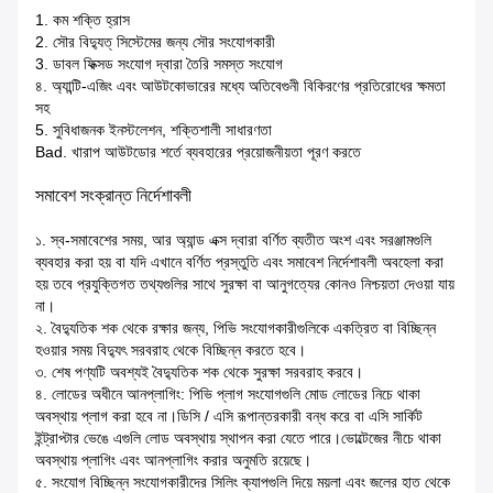
1. কম শক্তি হ্রাস
2. সৌর বিদ্যুত্ সিস্টেমের জন্য সৌর সংযোগকারী
3. ডাবল ফিক্সড সংযোগ দ্বারা তৈরি সমস্ত সংযোগ
৪. অ্যান্টি-এজিং এবং আউটকোভারের মধ্যে অতিবেগুনী বিকিরণের প্রতিরোধের ক্ষমতা
সহ
5. সুবিধাজনক ইনস্টলেশন, শক্তিশালী সাধারণতা
Bad. খারাপ আউটডোর শর্তে ব্যবহারের প্রয়োজনীয়তা পূরণ করতে
সমাবেশ সংক্রান্ত নির্দেশাবলী
১. স্ব-সমাবেশের সময়, আর অ্যান্ড এক্স দ্বারা বর্ণিত ব্যতীত অংশ এবং সরঞ্জামগুলি
ব্যবহার করা হয় বা যদি এখানে বর্ণিত প্রস্তুতি এবং সমাবেশ নির্দেশাবলী অবহেলা করা
হয় তবে প্রযুক্তিগত তথ্যগুলির সাথে সুরক্ষা বা আনুগত্যের কোনও নিশ্চয়তা দেওয়া যায়
না।
২. বৈদ্যুতিক শক থেকে রক্ষার জন্য, পিভি সংযোগকারীগুলিকে একত্রিত বা বিচ্ছিন্ন
হওয়ার সময় বিদ্যুৎ সরবরাহ থেকে বিচ্ছিন্ন করতে হবে।
৩. শেষ পণ্যটি অবশ্যই বৈদ্যুতিক শক থেকে সুরক্ষা সরবরাহ করবে।
৪. লোডের অধীনে আনপ্লাগিং: পিভি প্লাগ সংযোগগুলি মোড লোডের নিচে থাকা
অবস্থায় প্লাগ করা হবে না।ডিসি / এসি রূপান্তরকারী বন্ধ করে বা এসি সার্কিট
ইন্ট্রাপ্টার ভেঙে এগুলি লোড অবস্থায় স্থাপন করা যেতে পারে।ভোল্টেজের নীচে থাকা
অবস্থায় প্লাগিং এবং আনপ্লাগিং করার অনুমতি রয়েছে।
৫. সংযোগ বিচ্ছিন্ন সংযোগকারীদের সিলিং ক্যাপগুলি দিয়ে ময়লা এবং জলের হাত থেকে