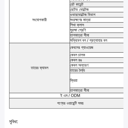
রেট কারেন্ট
রেটেড ভোল্টেজ
ওভারভোল্টেজ বিভাগ
সংযোগকারী
সংরক্ষণের মাত্রা
শিখা ক্লাস
সুরক্ষা শ্রেণি
তাপমাত্রা সীমা
সন্নিবেশ বল / প্রত্যাহার বল
কেবলের গ্যাওয়েজ
কেবল চালক
কেবল রঙ
কেবল অন্তরণ
তারের ক্যাবল
তারের দৈর্ঘ্য
ক্রিয়া
তাপমাত্রা সীমা
ই এম / ODM
পণ্যের ওয়ারেন্টি সময়
সুবিধা: