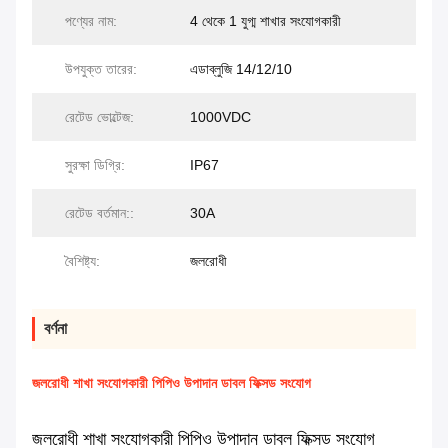
পণ্যের নাম:
4 থেকে 1 যুগ্ম শাখার সংযোগকারী
উপযুক্ত তারের:
এডাব্লুজি 14/12/10
রেটেড ভোল্টেজ:
1000VDC
সুরক্ষা ডিগ্রি:
IP67
রেটেড বর্তমান::
30A
বৈশিষ্ট্য:
জলরোধী
বর্ণনা
জলরোধী শাখা সংযোগকারী পিপিও উপাদান ডাবল ফিক্সড সংযোগ
জলরোধী শাখা সংযোগকারী পিপিও উপাদান ডাবল ফিক্সড সংযোগ