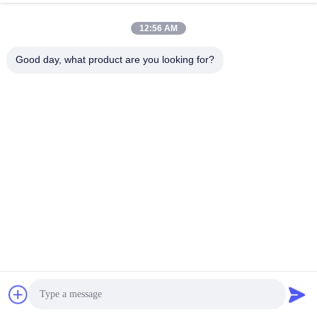
12:56 AM
Good day, what product are you looking for?
ZHEJIANG PNTECH TECHNOLOGY CO.,
LTD
rainbowyoun@163.com
86-134-8609-0251
নং ১০৮, ইয়েনসিয়ান অ্যাভিনিউয়ের প
শ্চিম অংশ, হাইশু জেলা, নিংবো, চীন ৩১৫
০১০
চীন ভালো মানের সৌর পিভি কেবল সরবরাহকারী। কপিরাইট © 2026 solar-pvcable.com . সমস্ত
অধিকার সংরক্ষিত.