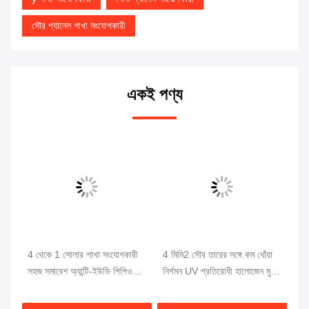
সৌর প্যানেল শাখা সংযোগকারী
একই পণ্য
4 থেকে 1 সোলার শাখা সংযোগকারী
4 মিমি2 সৌর তারের সঙ্গে কম ধোঁয়া
সৌ
সহজ সমাবেশ অ্যান্টি-ইউভি পিপিও
নির্গমন UV প্রতিরোধী হালোজেন মুক্ত
পরী
উপাদান এবং উচ্চ বর্তমান বহন ক্ষমতা
সৌর শাখা সংযোগকারী
0.
সহ
ব্র