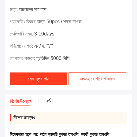
মূল্য:
আলোচনা সাপেক্ষে
প্যাকেজিং বিবরণ:
বাল্ক 50pcs / শক্ত কাগজ
ডেলিভারি সময়:
3-10days
পরিশোধের শর্ত:
এল/সি, টি/টি
যোগানের ক্ষমতা:
প্রতিদিন 5000 পিসি
সেরা মূল্য পান
এখনই যোগাযোগ করুন
বিশেষ উল্লেখ
বর্ণনা
বিশেষ উল্লেখ
বিশেষভাবে তুলে ধরা:
অটো ব্যাটারি বুস্টার তারগুলি
,
জরুরী বুস্টার তারগুলি