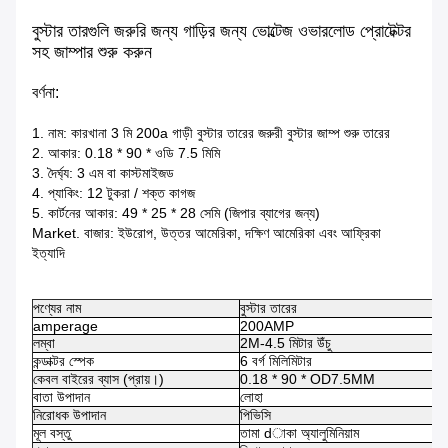
বুস্টার তারগুলি জরুরি জন্য গাড়ির জন্য ভোল্টেজ ওভারলোড প্রোটেক্টর
সহ জাম্পার শুরু করুন
বর্ণনা:
1. নাম: কারখানা 3 মি 200a গাড়ী বুস্টার তারের জরুরী বুস্টার জাম্প শুরু তারের
2. আকার: 0.18 * 90 * ওডি 7.5 মিমি
3. দৈর্ঘ্য: 3 এম বা কাস্টমাইজড
4. প্যাকিং: 12 টুকরা / শক্ত কাগজ
5. কার্টনের আকার: 49 * 25 * 28 সেমি (জিপার ব্যাগের জন্য)
Market. বাজার: ইউরোপ, উত্তর আমেরিকা, দক্ষিণ আমেরিকা এবং আফ্রিকা
ইত্যাদি
পণ্যের নাম
বুস্টার তারের
amperage
200AMP
লম্বা
2M-4.5 মিটার উঁচু
কন্ডাক্টর স্পেক
6 বর্গ মিলিমিটার
কেবল বাইরের ব্যাস (প্রায়।)
0.18 * 90 * OD7.5MM
বাতা উপাদান
লোহা
নিরোধক উপাদান
পিভিসি
মূল বস্তু
তামা dাকা অ্যালুমিনিয়াম