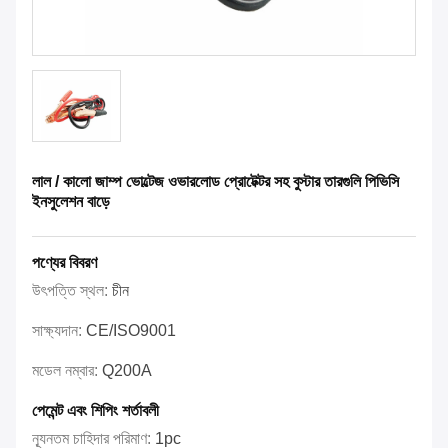
লাল / কালো জাম্প ভোল্টেজ ওভারলোড প্রোটেক্টর সহ বুস্টার তারগুলি পিভিসি
ইনসুলেশন বাড়ে
পণ্যের বিবরণ
উৎপত্তি স্থল:
চীন
সাক্ষ্যদান:
CE/ISO9001
মডেল নম্বার:
Q200A
পেমেন্ট এবং শিপিং শর্তাবলী
ন্যূনতম চাহিদার পরিমাণ:
1pc