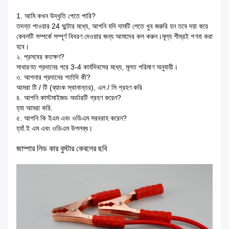
1. আমি কখন উদ্ধৃতি পেতে পারি?
তদন্ত পাওয়ার 24 ঘন্টাের মধ্যে, আপনি যদি দামটি পেতে খুব জরুরি হন তবে দয়া করে
কেবলটি সম্পর্কে সম্পূর্ণ বিবরণ দেওয়ার জন্য আমাদের কল করুন।মূল্য শীঘ্রই গণনা করা
হবে।
২. প্রসবের কতক্ষণ?
সাধারণত প্রদানের পরে 3-4 কার্যদিবসের মধ্যে, মূলত পরিমাণ অনুযায়ী।
৩. আপনার প্রদানের শর্তাদি কী?
আমরা টি / টি (ব্যাংক স্থানান্তর), এল / সি গ্রহণ করি
৪. আপনি কাস্টমাইজড অর্ডারটি গ্রহণ করেন?
হ্যা আমরা করি.
৫. আপনি কি ইএম এবং ওডিএম সরবরাহ করেন?
হ্যাঁ.ই এম এবং ওডিএম উপলব্ধ।
জাম্পার লিড কার বুস্টার কেবলের ছবি