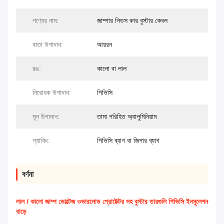
পণ্যের নাম:
জাম্পার লিডস কার বুস্টার কেবল
বাতা উপাদান:
আয়রন
রঙ:
কালো বা লাল
নিরোধক উপাদান:
পিভিসি
মূল উপাদান:
তামা পরিহিত অ্যালুমিনিয়াম
প্যাকিং:
পিভিসি ব্যাগ বা জিপার ব্যাগ
বর্ণনা
লাল / কালো জাম্প ভোল্টেজ ওভারলোড প্রোটেক্টর সহ বুস্টার তারগুলি পিভিসি ইনসুলেশন
বাড়ে