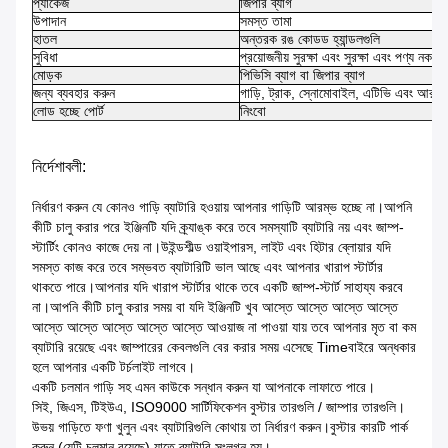
প্যাকেজ
জিপার ব্যাগ
উপাদান
সমস্ত তামা
হাতল
অন্তরক রঙ কোডড হ্যান্ডলগুলি
সুবিধা
প্রয়োজনীয় সুরক্ষা এবং সুরক্ষা এবং পণ্য নকশা 
মোড়ক
পিভিসি ব্যাগ বা জিপার ব্যাগ
জন্য ব্যবহার করুন
গাড়ি, ট্রাক, স্নোমোবাইল, এটিভি এবং আরও
লোড হচ্ছে পোর্ট
নিংবো
নির্দেশাবলী:
নির্ধারণ করুন যে কোনও গাড়ি ব্যাটারি হওয়ায় আপনার গাড়িটি আরম্ভ হচ্ছে না।আপনি
কীটি চালু করার পরে ইঞ্জিনটি যদি ক্র্যাঙ্ক করে তবে সমস্যাটি ব্যাটারি নয় এবং জাম্প-
স্টার্টিং কোনও কাজে দেয় না।উইন্ডশীল্ড ওয়াইপারস, লাইট এবং হিটার ব্লোয়ার যদি
সমস্ত কাজ করে তবে সম্ভবত ব্যাটারিটি ভাল আছে এবং আপনার খারাপ স্টার্টার
থাকতে পারে।আপনার যদি খারাপ স্টার্টার থাকে তবে একটি জাম্প-স্টার্ট সাহায্য করবে
না।আপনি কীটি চালু করার সময় বা যদি ইঞ্জিনটি খুব আস্তে আস্তে আস্তে আস্তে
আস্তে আস্তে আস্তে আস্তে আস্তে আওয়াজ না পাওয়া যায় তবে আপনার মৃত বা কম
ব্যাটারি রয়েছে এবং জাম্পারের কেবলগুলি বের করার সময় এসেছে Timeবাইরে অন্ধকার
হলে আপনার একটি টর্চলাইট লাগবে।
একটি চলমান গাড়ি সহ এমন কাউকে সন্ধান করুন যা আপনাকে লাফাতে পারে।
সিই, জিএস, টিইউএ, ISO9000 সার্টিফিকেশন বুস্টার তারগুলি / জাম্পার তারগুলি।
উভয় গাড়িতে ফণা খুলুন এবং ব্যাটারিগুলি কোথায় তা নির্ধারণ করুন।বুস্টার কারটি পার্ক
করুন (যেটি চলমান রয়েছে) যাতে ব্যাটারি সংলগ্ন হয়।