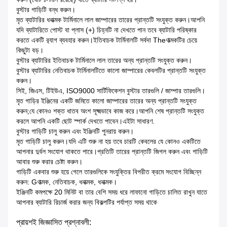
বুস্টার গাড়িটি বন্ধ করুন।
মৃত ব্যাটারির ধনাত্মক টার্মিনালে লাল জাম্পারের তারের প্রান্তটি সংযুক্ত করুন।আপনি
যদি ব্যাটারিতে পোস্ট বা প্লাস (+) চিহ্নটি না দেখতে পান তবে ব্যাটারি পরিষ্কার
করতে একটি র‌্যাগ ব্যবহার করুন।ইতিবাচক টার্মিনালটি সর্বদা Theণাত্মকটির চেয়ে
কিছুটা বড়।
বুস্টার ব্যাটারির ইতিবাচক টার্মিনালে লাল তারের অন্য প্রান্তটি সংযুক্ত করুন।
বুস্টার ব্যাটারির নেতিবাচক টার্মিনালটিতে কালো জাম্পারের কেবলটির প্রান্তটি সংযুক্ত
করুন।
সিই, জিএস, টিইউএ, ISO9000 সার্টিফিকেশন বুস্টার তারগুলি / জাম্পার তারগুলি।
মৃত গাড়ির ইঞ্জিনের একটি জমিতে কালো জাম্পারের তারের অন্য প্রান্তটি সংযুক্ত
করুন;যে কোনও শক্ত ধাতব অংশ সূক্ষ্মভাবে কাজ করে।আপনি শেষ প্রান্তটি সংযুক্ত
করলে আপনি একটি ছোট স্পার্ক দেখতে পাবেন।এইটা সাধারণ.
বুস্টার গাড়িটি চালু করুন এবং ইঞ্জিনটি পুনরায় করুন।
মৃত গাড়িটি চালু করুন।যদি এটি শুরু না হয় তবে চারটি কেবলের যে কোনও একটিতে
আপনার দুর্বল সংযোগ থাকতে পারে।প্রতিটি তারের প্রান্তটি জিগল করুন এবং গাড়িটি
আবার শুরু করার চেষ্টা করুন।
গাড়িটি একবার শুরু হয়ে গেলে তারগুলিকে সংযুক্তির বিপরীত ক্রমে সংযোগ বিচ্ছিন্ন
করুন: Gণাত্মক, নেতিবাচক, ধনাত্মক, ধনাত্মক।
ইঞ্জিনটি কমপক্ষে 20 মিনিট বা তার বেশি সময় ধরে লাফানো গাড়িতে চালিত রাখুন যাতে
আপনার ব্যাটারি রিচার্জ করার জন্য বিকল্পটির পর্যাপ্ত সময় থাকে
প্রায়শই জিজ্ঞাসিত প্রশ্নাবলী: