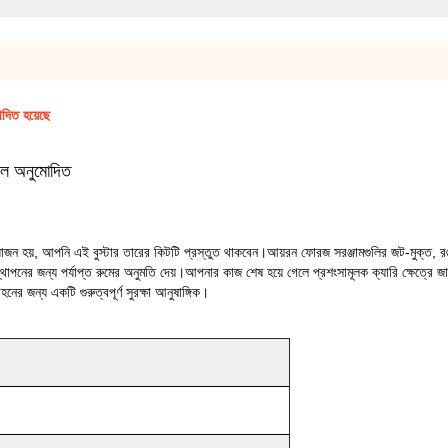
োদিত হয়েছে
েবল অনুমোদিত
রয়োজন হয়, আপনি এই বুস্টার তারের কিটটি প্রস্তুত থাকবেন।আয়রন ফোরজ সরঞ্জামগুলির জট-মুক্
পনের জন্য পর্যাপ্ত রুমের অনুমতি দেয়।আপনার কাজ শেষ হয়ে গেলে প্রশংসামূলক ক্যারি ক্ষেত্রে জ
 জন্য একটি গুরুত্বপূর্ণ সুরক্ষা আনুষাঙ্গিক।