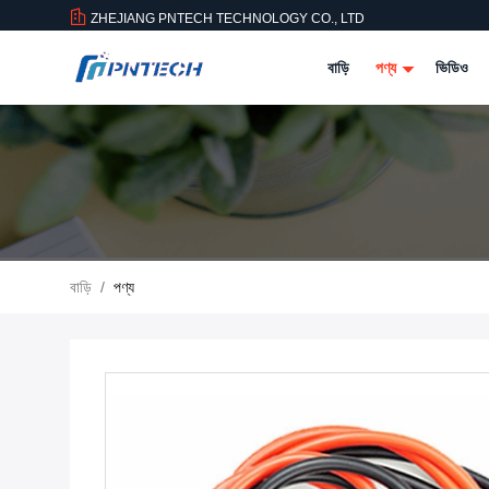
ZHEJIANG PNTECH TECHNOLOGY CO., LTD
বাড়ি
পণ্য
ভিডিও
বাড়ি
/
পণ্য