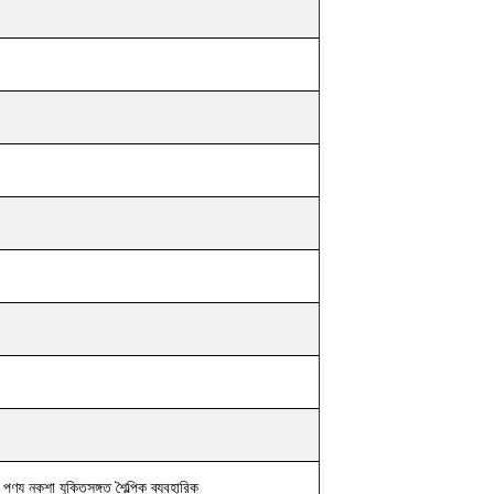
ং পণ্য নকশা যুক্তিসঙ্গত শৈল্পিক ব্যবহারিক