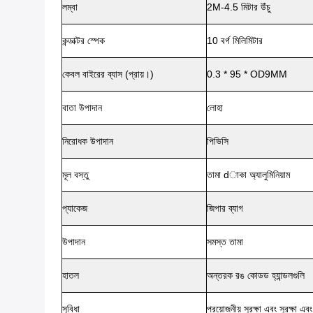
লম্বা
2M-4.5 মিটার উঁচু
কন্ডাক্টর স্পেক
10 বর্গ মিলিমিটার
কেবল বাইরের ব্যাস (প্রায়।)
0.3 * 95 * OD9MM
বাতা উপাদান
লোহা
নিরোধক উপাদান
পিভিসি
মূল বস্তু
তামা dাকা অ্যালুমিনিয়াম
প্যাকেজ
জিপার ব্যাগ
উপাদান
সমস্ত তামা
হাতল
অন্তরক রঙ কোডড হ্যান্ডলগুলি
সুবিধা
প্রয়োজনীয় সুরক্ষা এবং সুরক্ষা এব