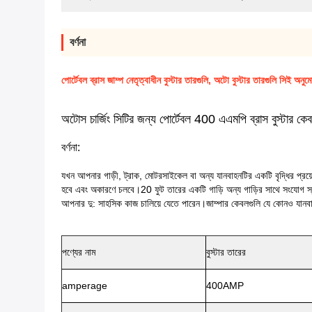
বর্ণনা
পোর্টেবল ব্রাস জাম্প নেতৃত্বাধীন বুস্টার তারগুলি, অটো বুস্টার তারগুলি সিই অনুম
অটোস চার্জিং সিটির জন্য পোর্টেবল 400 এএমপি ব্রাস বুস্টার ক
বর্ণনা:
যখন আপনার গাড়ী, ট্রাক, মোটরসাইকেল বা অন্য যানবাহনটির একটি বৃদ্ধির প্
হবে এবং অকারণে চলবে।20 ফুট তারের একটি গাড়ি অন্য গাড়ির সাথে সংযোগ স্থা
আপনার দু: সাহসিক কাজ চালিয়ে যেতে পারেন।জাম্পার কেবলগুলি যে কোনও যানবাহনের
পণ্যের নাম
বুস্টার তারের
amperage
400AMP