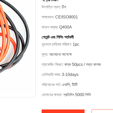
উৎপত্তি স্থল:
চীন
সাক্ষ্যদান:
CE/ISO9001
মডেল নম্বার:
Q400A
পেমেন্ট এবং শিপিং শর্তাবলী
ন্যূনতম চাহিদার পরিমাণ:
1pc
মূল্য:
আলোচনা সাপেক্ষে
প্যাকেজিং বিবরণ:
বাল্ক 50pcs / শক্ত কাগজ
ডেলিভারি সময়:
3-10days
পরিশোধের শর্ত:
এল/সি, টি/টি
যোগানের ক্ষমতা:
প্রতিদিন 5000 পিসি