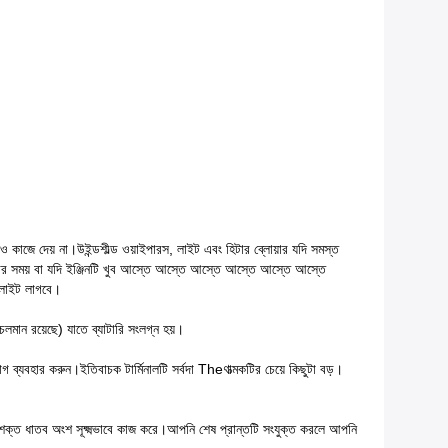
কোনও কাজে দেয় না।উইন্ডশীল্ড ওয়াইপারস, লাইট এবং হিটার ব্লোয়ার যদি সমস্ত
করার সময় বা যদি ইঞ্জিনটি খুব আস্তে আস্তে আস্তে আস্তে আস্তে আস্তে
চলাইট লাগবে।
চলমান রয়েছে) যাতে ব্যাটারি সংলগ্ন হয়।
যাগ ব্যবহার করুন।ইতিবাচক টার্মিনালটি সর্বদা Theণাত্মকটির চেয়ে কিছুটা বড়।
 শক্ত ধাতব অংশ সূক্ষ্মভাবে কাজ করে।আপনি শেষ প্রান্তটি সংযুক্ত করলে আপনি