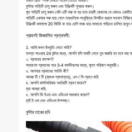
একটি ছোট স্পার্ক দেখতে পাবেন।এইটা সাধারণ.
বুস্টার গাড়িটি চালু করুন এবং ইঞ্জিনটি পুনরায় করুন।
মৃত গাড়িটি চালু করুন।যদি এটি শুরু না হয় তবে চারটি কেবলের যে কোনও একটিত
গাড়িটি একবার শুরু হয়ে গেলে তারগুলিকে সংযুক্তির বিপরীত ক্রমে সংযোগ বিচ্ছিন্
ইঞ্জিনটি কমপক্ষে 20 মিনিট বা তার বেশি সময় ধরে লাফানো গাড়িতে চালিত রাখুন যা
প্রায়শই জিজ্ঞাসিত প্রশ্নাবলী:
1. আমি কখন উদ্ধৃতি পেতে পারি?
তদন্ত পাওয়ার 24 ঘন্টার মধ্যে, আপনি যদি দামটি পেতে খুব জরুরি হন তবে দয়া ক
২. প্রসবের কতক্ষণ?
সাধারণত প্রদানের পরে 3-4 কার্যদিবসের মধ্যে, মূলত পরিমাণ অনুযায়ী।
৩. আপনার প্রদানের শর্তাদি কী?
আমরা টি / টি (ব্যাংক স্থানান্তর), এল / সি গ্রহণ করি
৪. আপনি কাস্টমাইজড অর্ডারটি গ্রহণ করেন?
হ্যা আমরা করি.
৫. আপনি কি ইএম এবং ওডিএম সরবরাহ করেন?
হ্যাঁ.ই এম এবং ওডিএম উপলব্ধ।
বুস্টার তারের ছবি