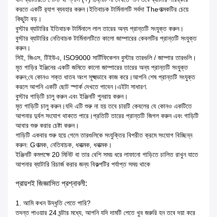
করতে একটি র‌্যাগ ব্যবহার করুন।ইতিবাচক টার্মিনালটি সর্বদা Theণাত্মকটির চেয়ে
কিছুটা বড়।
বুস্টার ব্যাটারির ইতিবাচক টার্মিনালে লাল তারের অন্য প্রান্তটি সংযুক্ত করুন।
বুস্টার ব্যাটারির নেতিবাচক টার্মিনালটিতে কালো জাম্পারের কেবলটির প্রান্তটি সংযুক্ত
করুন।
সিই, জিএস, টিইউএ, ISO9000 সার্টিফিকেশন বুস্টার তারগুলি / জাম্পার তারগুলি।
মৃত গাড়ির ইঞ্জিনের একটি জমিতে কালো জাম্পারের তারের অন্য প্রান্তটি সংযুক্ত
করুন;যে কোনও শক্ত ধাতব অংশ সূক্ষ্মভাবে কাজ করে।আপনি শেষ প্রান্তটি সংযুক্ত
করলে আপনি একটি ছোট স্পার্ক দেখতে পাবেন।এইটা সাধারণ.
বুস্টার গাড়িটি চালু করুন এবং ইঞ্জিনটি পুনরায় করুন।
মৃত গাড়িটি চালু করুন।যদি এটি শুরু না হয় তবে চারটি কেবলের যে কোনও একটিতে
আপনার দুর্বল সংযোগ থাকতে পারে।প্রতিটি তারের প্রান্তটি জিগল করুন এবং গাড়িটি
আবার শুরু করার চেষ্টা করুন।
গাড়িটি একবার শুরু হয়ে গেলে তারগুলিকে সংযুক্তির বিপরীত ক্রমে সংযোগ বিচ্ছিন্ন
করুন: Gণাত্মক, নেতিবাচক, ধনাত্মক, ধনাত্মক।
ইঞ্জিনটি কমপক্ষে 20 মিনিট বা তার বেশি সময় ধরে লাফানো গাড়িতে চালিত রাখুন যাতে
আপনার ব্যাটারি রিচার্জ করার জন্য বিকল্পটির পর্যাপ্ত সময় থাকে
প্রায়শই জিজ্ঞাসিত প্রশ্নাবলী:
1. আমি কখন উদ্ধৃতি পেতে পারি?
তদন্ত পাওয়ার 24 ঘন্টার মধ্যে, আপনি যদি দামটি পেতে খুব জরুরি হন তবে দয়া করে