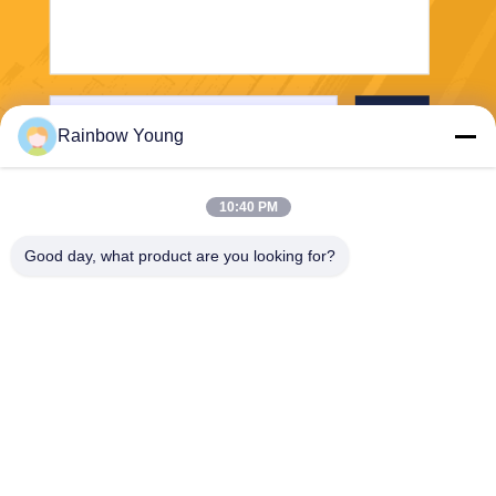
পাঠান
Rainbow Young
10:40 PM
Good day, what product are you looking for?
ZHEJIANG PNTECH TECHNOLOGY CO.,
LTD
rainbowyoun@163.com
86-134-8609-0251
নং ১০৮, ইয়েনসিয়ান অ্যাভিনিউয়ের প
শ্চিম অংশ, হাইশু জেলা, নিংবো, চীন ৩১৫
০১০