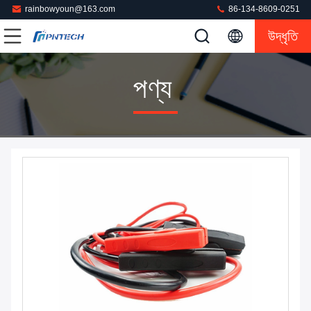
rainbowyoun@163.com
86-134-8609-0251
উদ্ধৃতি
পণ্য