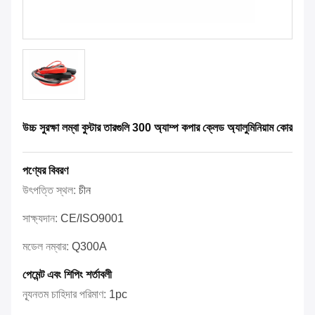
উচ্চ সুরক্ষা লম্বা বুস্টার তারগুলি 300 অ্যাম্প কপার ক্লেড অ্যালুমিনিয়াম কোর
পণ্যের বিবরণ
উৎপত্তি স্থল:
চীন
সাক্ষ্যদান:
CE/ISO9001
মডেল নম্বার:
Q300A
পেমেন্ট এবং শিপিং শর্তাবলী
ন্যূনতম চাহিদার পরিমাণ:
1pc