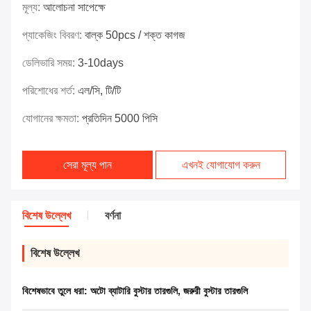
মূল্য:
আলোচনা সাপেক্ষে
প্যাকেজিং বিবরণ:
বাল্ক 50pcs / শক্ত কাগজ
ডেলিভারি সময়:
3-10days
পরিশোধের শর্ত:
এল/সি, টি/টি
যোগানের ক্ষমতা:
প্রতিদিন 5000 পিসি
সেরা মূল্য পান
এখনই যোগাযোগ করুন
বিশেষ উল্লেখ
বর্ণনা
বিশেষ উল্লেখ
বিশেষভাবে তুলে ধরা:
অটো ব্যাটারি বুস্টার তারগুলি
,
জরুরী বুস্টার তারগুলি