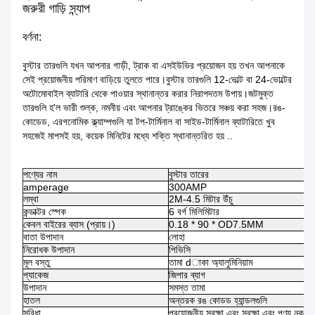
জরুরী গাড়ি স্ন্যাপ
বর্ণনা:
বুস্টার তারগুলি যখন আপনার গাড়ী, ট্রাক বা এসইউভির প্রয়োজন হয় তখন আপনাকে
সেই প্রয়োজনীয় পরিমাণ বাড়িয়ে তুলতে পারে।বুস্টার তারগুলি 12-ভোল্ট বা 24-ভোল্টের
অটোমোবাইল ব্যাটারি থেকে পাওয়ার স্থানান্তর করার নিরাপদতম উপায়।জটমুক্ত
তারগুলি হ'ল ভারী শুল্ক, নমনীয় এবং আপনার ট্রাঙ্কের ভিতরে সঞ্চয় করা সহজ।রঙ-
কোডেড, এরগনোমিক ক্ল্যাম্পগুলি যা টপ-টার্মিনাল বা সাইড-টার্মিনাল ব্যাটারিতে খুব
সহজেই মাপসই হয়, কয়েক মিনিটের মধ্যে শক্তি স্থানান্তরিত হয় ..
পণ্যের নাম
বুস্টার তারের
amperage
300AMP
লম্বা
2M-4.5 মিটার উঁচু
কন্ডাক্টর স্পেক
6 বর্গ মিলিমিটার
কেবল বাইরের ব্যাস (প্রায়।)
0.18 * 90 * OD7.5MM
বাতা উপাদান
লোহা
নিরোধক উপাদান
পিভিসি
মূল বস্তু
তামা dাকা অ্যালুমিনিয়াম
প্যাকেজ
জিপার ব্যাগ
উপাদান
সমস্ত তামা
হাতল
অন্তরক রঙ কোডড হ্যান্ডলগুলি
সুবিধা
প্রয়োজনীয় সুরক্ষা এবং সুরক্ষা এবং পণ্য নকশা 