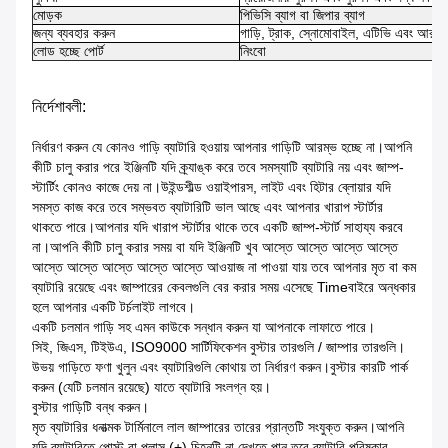
মোড়ক
পিভিসি ব্যাগ বা জিপার ব্যাগ
জন্য ব্যবহার করুন
গাড়ি, ট্রাক, স্নোমোবাইল, এটিভি এবং আরও
লোড হচ্ছে পোর্ট
নিংবো
নির্দেশাবলী:
নির্ধারণ করুন যে কোনও গাড়ি ব্যাটারি হওয়ায় আপনার গাড়িটি আরম্ভ হচ্ছে না।আপনি
কীটি চালু করার পরে ইঞ্জিনটি যদি ক্র্যাঙ্ক করে তবে সমস্যাটি ব্যাটারি নয় এবং জাম্প-
স্টার্টিং কোনও কাজে দেয় না।উইন্ডশীল্ড ওয়াইপারস, লাইট এবং হিটার ব্লোয়ার যদি
সমস্ত কাজ করে তবে সম্ভবত ব্যাটারিটি ভাল আছে এবং আপনার খারাপ স্টার্টার
থাকতে পারে।আপনার যদি খারাপ স্টার্টার থাকে তবে একটি জাম্প-স্টার্ট সাহায্য করবে
না।আপনি কীটি চালু করার সময় বা যদি ইঞ্জিনটি খুব আস্তে আস্তে আস্তে আস্তে
আস্তে আস্তে আস্তে আস্তে আস্তে আওয়াজ না পাওয়া যায় তবে আপনার মৃত বা কম
ব্যাটারি রয়েছে এবং জাম্পারের কেবলগুলি বের করার সময় এসেছে Timeবাইরে অন্ধকার
হলে আপনার একটি টর্চলাইট লাগবে।
একটি চলমান গাড়ি সহ এমন কাউকে সন্ধান করুন যা আপনাকে লাফাতে পারে।
সিই, জিএস, টিইউএ, ISO9000 সার্টিফিকেশন বুস্টার তারগুলি / জাম্পার তারগুলি।
উভয় গাড়িতে ফণা খুলুন এবং ব্যাটারিগুলি কোথায় তা নির্ধারণ করুন।বুস্টার কারটি পার্ক
করুন (যেটি চলমান রয়েছে) যাতে ব্যাটারি সংলগ্ন হয়।
বুস্টার গাড়িটি বন্ধ করুন।
মৃত ব্যাটারির ধনাত্মক টার্মিনালে লাল জাম্পারের তারের প্রান্তটি সংযুক্ত করুন।আপনি
যদি ব্যাটারিতে পোস্ট বা প্লাস (+) চিহ্নটি না দেখতে পান তবে ব্যাটারি পরিষ্কার