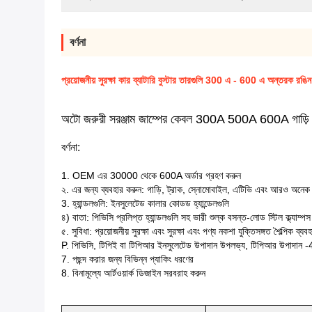
বর্ণনা
প্রয়োজনীয় সুরক্ষা কার ব্যাটারি বুস্টার তারগুলি 300 এ - 600 এ অন্তরক রঙিন
অটো জরুরী সরঞ্জাম জাম্পের কেবল 300A 500A 600A গাড়ি ব
বর্ণনা:
1. OEM এর 30000 থেকে 600A অর্ডার গ্রহণ করুন
২. এর জন্য ব্যবহার করুন: গাড়ি, ট্রাক, স্নোমোবাইল, এটিভি এবং আরও অনেক 
3. হ্যান্ডলগুলি: ইনসুলেটেড কালার কোডড হ্যান্ডেলগুলি
৪) বাতা: পিভিসি প্রলিপ্ত হ্যান্ডলগুলি সহ ভারী শুল্ক বসন্ত-লোড স্টিল ক্ল্যাম্পস
৫. সুবিধা: প্রয়োজনীয় সুরক্ষা এবং সুরক্ষা এবং পণ্য নকশা যুক্তিসঙ্গত শৈল্পিক ব্যব
P. পিভিসি, টিপিই বা টিপিআর ইনসুলেটেড উপাদান উপলভ্য, টিপিআর উপাদান 
7. পছন্দ করার জন্য বিভিন্ন প্যাকিং ধরণের
8. বিনামূল্যে আর্টওয়ার্ক ডিজাইন সরবরাহ করুন