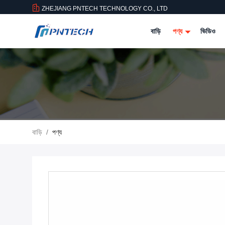
ZHEJIANG PNTECH TECHNOLOGY CO., LTD
বাড়ি
পণ্য
ভিডিও
বাড়ি
/
পণ্য