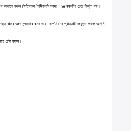
যাগ ব্যবহার করুন।ইতিবাচক টার্মিনালটি সর্বদা Theণাত্মকটির চেয়ে কিছুটা বড়।
 শক্ত ধাতব অংশ সূক্ষ্মভাবে কাজ করে।আপনি শেষ প্রান্তটি সংযুক্ত করলে আপনি
ার চেষ্টা করুন।