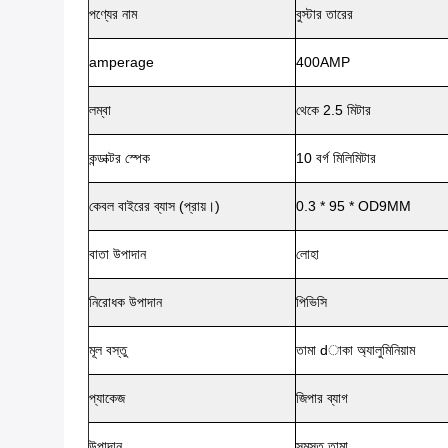
পণ্যের নাম
বুস্টার তারের
amperage
400AMP
লম্বা
থেকে 2.5 মিটার
কন্ডাক্টর স্পেক
10 বর্গ মিলিমিটার
কেবল বাইরের ব্যাস (প্রায়।)
0.3 * 95 * OD9MM
বাতা উপাদান
লোহা
নিরোধক উপাদান
পিভিসি
মূল বস্তু
তামা dাকা অ্যালুমিনিয়াম
প্যাকেজ
জিপার ব্যাগ
উপাদান
সমস্ত তামা