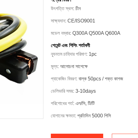
উৎপত্তি স্থল:
চীন
সাক্ষ্যদান:
CE/ISO9001
মডেল নম্বার:
Q300A Q500A Q600A
পেমেন্ট এবং শিপিং শর্তাবলী
ন্যূনতম চাহিদার পরিমাণ:
1pc
মূল্য:
আলোচনা সাপেক্ষে
প্যাকেজিং বিবরণ:
বাল্ক 50pcs / শক্ত কাগজ
ডেলিভারি সময়:
3-10days
পরিশোধের শর্ত:
এল/সি, টি/টি
যোগানের ক্ষমতা:
প্রতিদিন 5000 পিসি