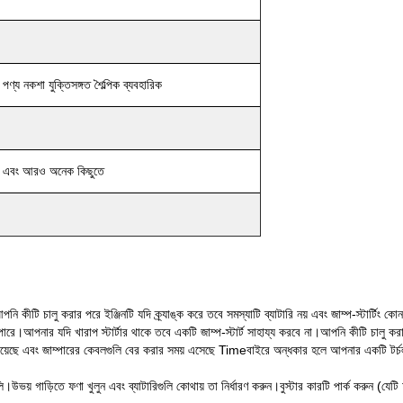
ং পণ্য নকশা যুক্তিসঙ্গত শৈল্পিক ব্যবহারিক
িভি এবং আরও অনেক কিছুতে
নি কীটি চালু করার পরে ইঞ্জিনটি যদি ক্র্যাঙ্ক করে তবে সমস্যাটি ব্যাটারি নয় এবং জাম্প-স্টার্টিং 
ারে।আপনার যদি খারাপ স্টার্টার থাকে তবে একটি জাম্প-স্টার্ট সাহায্য করবে না।আপনি কীটি চালু 
রয়েছে এবং জাম্পারের কেবলগুলি বের করার সময় এসেছে Timeবাইরে অন্ধকার হলে আপনার একটি টর্
য় গাড়িতে ফণা খুলুন এবং ব্যাটারিগুলি কোথায় তা নির্ধারণ করুন।বুস্টার কারটি পার্ক করুন (যেটি 