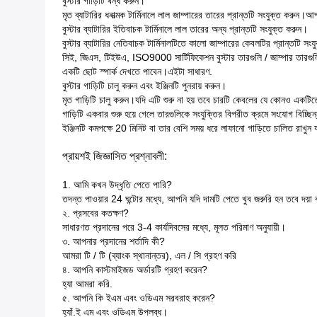
বুস্টার গাড়িটি বন্ধ করুন।
মৃত ব্যাটারির ধনাত্মক টার্মিনালে লাল জাম্পারের তারের প্রান্তটি সংযুক্ত করুন।
বুস্টার ব্যাটারির ইতিবাচক টার্মিনালে লাল তারের অন্য প্রান্তটি সংযুক্ত করুন।
বুস্টার ব্যাটারির নেতিবাচক টার্মিনালটিতে কালো জাম্পারের কেবলটির প্রান্তটি সং
সিই, জিএস, টিইউএ, ISO9000 সার্টিফিকেশন বুস্টার তারগুলি / জাম্পার তারগুল
একটি ছোট স্পার্ক দেখতে পাবেন।এইটা সাধারণ.
বুস্টার গাড়িটি চালু করুন এবং ইঞ্জিনটি পুনরায় করুন।
মৃত গাড়িটি চালু করুন।যদি এটি শুরু না হয় তবে চারটি কেবলের যে কোনও একটিত
গাড়িটি একবার শুরু হয়ে গেলে তারগুলিকে সংযুক্তির বিপরীত ক্রমে সংযোগ বিচ্ছিন্
ইঞ্জিনটি কমপক্ষে 20 মিনিট বা তার বেশি সময় ধরে লাফানো গাড়িতে চালিত রাখুন যা
প্রায়শই জিজ্ঞাসিত প্রশ্নাবলী:
1. আমি কখন উদ্ধৃতি পেতে পারি?
তদন্ত পাওয়ার 24 ঘন্টাের মধ্যে, আপনি যদি দামটি পেতে খুব জরুরি হন তবে দয়া 
২. প্রসবের কতক্ষণ?
সাধারণত প্রদানের পরে 3-4 কার্যদিবসের মধ্যে, মূলত পরিমাণ অনুযায়ী।
৩. আপনার প্রদানের শর্তাদি কী?
আমরা টি / টি (ব্যাংক স্থানান্তর), এল / সি গ্রহণ করি
৪. আপনি কাস্টমাইজড অর্ডারটি গ্রহণ করেন?
হ্যা আমরা করি.
৫. আপনি কি ইএম এবং ওডিএম সরবরাহ করেন?
হ্যাঁ.ই এম এবং ওডিএম উপলব্ধ।