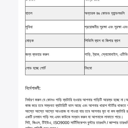
হাতল
অন্তরক রঙ কোডড হ্যান্ডলগুলি
সুবিধা
প্রয়োজনীয় সুরক্ষা এবং সুরক্ষা এব
মোড়ক
পিভিসি ব্যাগ বা জিপার ব্যাগ
জন্য ব্যবহার করুন
গাড়ি, ট্রাক, স্নোমোবাইল, এট
লোড হচ্ছে পোর্ট
নিংবো
নির্দেশাবলী:
নির্ধারণ করুন যে কোনও গাড়ি ব্যাটারি হওয়ায় আপনার গাড়িটি আরম্ভ হচ্ছে না।আপ
কাজ করে তবে সম্ভবত ব্যাটারিটি ভাল আছে এবং আপনার খারাপ স্টার্টার থাকতে প
আস্তে আস্তে আস্তে আওয়াজ না পাওয়া যায় তবে আপনার মৃত বা কম ব্যাটারি 
একটি চলমান গাড়ি সহ এমন কাউকে সন্ধান করুন যা আপনাকে লাফাতে পারে।
সিই, জিএস, টিইউএ, ISO9000 সার্টিফিকেশন বুস্টার তারগুলি / জাম্পার তারগুলি।উভ