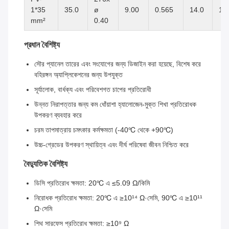
1*35
35.0
ø
9.00
0.565
14.0
10
mm²
0.40
প্রধান বৈশিষ্ট্য
সৌর প্যানেল তারের এবং সংযোগের জন্য ডিজাইন করা হয়েছে, বিশেষ করে
বহিরঙ্গন অ্যাপ্লিকেশনের জন্য উপযুক্ত
সূর্যালোক, বার্ধক্য এবং পরিবেশগত চাপের প্রতিরোধী
উন্নত নিরাপত্তার জন্য কম ধোঁয়াশা হ্যালোজেন-মুক্ত শিখা প্রতিরোধক
উপকরণ ব্যবহার করে
চরম তাপমাত্রায় চমৎকার কর্মক্ষমতা (-40℃ থেকে +90℃)
উচ্চ-গ্রেডের উপকরণ স্থায়িত্ব এবং দীর্ঘ পরিষেবা জীবন নিশ্চিত করে
বৈদ্যুতিক বৈশিষ্ট্য
ডিসি প্রতিরোধ ক্ষমতা: 20℃ এ ≤5.09 Ω/কিমি
নিরোধক প্রতিরোধ ক্ষমতা: 20℃ এ ≥10¹⁴ Ω·সেমি, 90℃ এ ≥10¹¹
Ω·সেমি
শিথ সারফেস প্রতিরোধ ক্ষমতা: ≥10⁹ Ω