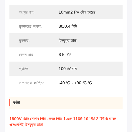
পণ্যের নাম:
10mm2 PV সৌর তারের
কন্ডাক্টরের আকার:
80/0.4 মিমি
কন্ডাক্টর:
টিনযুক্ত তামা
কেবল ওডি:
8.5 মিমি
প্যাকিং:
100 মি/রোল
তাপমাত্রা ব্যাপ্তি:
-40 ℃～+90 ℃ ℃
বর্ণনা
1800V ডিসি সোলার পিভি কেবল পিভি 1-এফ 1169 10 মিমি 2 টিউভি ডাবল
এক্সএলপিই টিনযুক্ত তামা