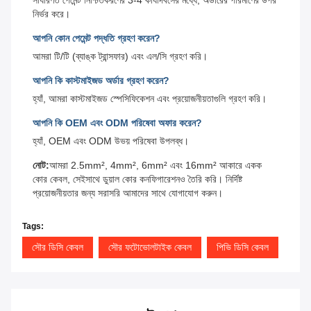
নির্ভর করে।
আপনি কোন পেমেন্ট পদ্ধতি গ্রহণ করেন?
আমরা টি/টি (ব্যাঙ্ক ট্রান্সফার) এবং এল/সি গ্রহণ করি।
আপনি কি কাস্টমাইজড অর্ডার গ্রহণ করেন?
হ্যাঁ, আমরা কাস্টমাইজড স্পেসিফিকেশন এবং প্রয়োজনীয়তাগুলি গ্রহণ করি।
আপনি কি OEM এবং ODM পরিষেবা অফার করেন?
হ্যাঁ, OEM এবং ODM উভয় পরিষেবা উপলব্ধ।
নোট:
আমরা 2.5mm², 4mm², 6mm² এবং 16mm² আকারে একক
কোর কেবল, সেইসাথে ডুয়াল কোর কনফিগারেশনও তৈরি করি। নির্দিষ্ট
প্রয়োজনীয়তার জন্য সরাসরি আমাদের সাথে যোগাযোগ করুন।
Tags:
সৌর ডিসি কেবল
সৌর ফটোভোলটাইক কেবল
পিভি ডিসি কেবল