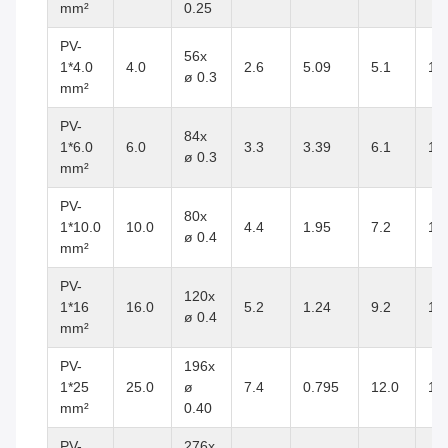
mm²
0.25
PV-
56x
1*4.0
4.0
2.6
5.09
5.1
10
ø 0.3
mm²
PV-
84x
1*6.0
6.0
3.3
3.39
6.1
10
ø 0.3
mm²
PV-
80x
1*10.0
10.0
4.4
1.95
7.2
10
ø 0.4
mm²
PV-
120x
1*16
16.0
5.2
1.24
9.2
10
ø 0.4
mm²
PV-
196x
1*25
25.0
ø
7.4
0.795
12.0
10
mm²
0.40
PV-
276x