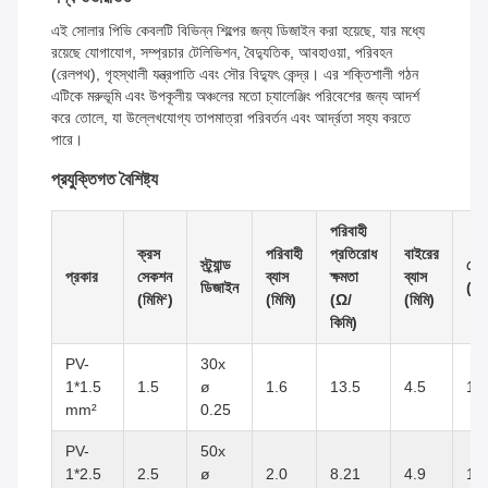
এই সোলার পিভি কেবলটি বিভিন্ন শিল্পের জন্য ডিজাইন করা হয়েছে, যার মধ্যে
রয়েছে যোগাযোগ, সম্প্রচার টেলিভিশন, বৈদ্যুতিক, আবহাওয়া, পরিবহন
(রেলপথ), গৃহস্থালী যন্ত্রপাতি এবং সৌর বিদ্যুৎ কেন্দ্র। এর শক্তিশালী গঠন
এটিকে মরুভূমি এবং উপকূলীয় অঞ্চলের মতো চ্যালেঞ্জিং পরিবেশের জন্য আদর্শ
করে তোলে, যা উল্লেখযোগ্য তাপমাত্রা পরিবর্তন এবং আর্দ্রতা সহ্য করতে
পারে।
প্রযুক্তিগত বৈশিষ্ট্য
পরিবাহী
ক্রস
পরিবাহী
প্রতিরোধ
বাইরের
স্ট্র্যান্ড
রেটে
প্রকার
সেকশন
ব্যাস
ক্ষমতা
ব্যাস
ডিজাইন
(V
(মিমি²)
(মিমি)
(Ω/
(মিমি)
কিমি)
PV-
30x
1*1.5
1.5
ø
1.6
13.5
4.5
10
mm²
0.25
PV-
50x
1*2.5
2.5
ø
2.0
8.21
4.9
10