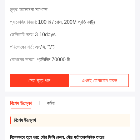
মূল্য:
আলোচনা সাপেক্ষে
প্যাকেজিং বিবরণ:
100 মি / রোল, 200M প্রতি কার্টুন
ডেলিভারি সময়:
3-10days
পরিশোধের শর্ত:
এল/সি, টি/টি
যোগানের ক্ষমতা:
প্রতিদিন 70000 মি
সেরা মূল্য পান
এখনই যোগাযোগ করুন
বিশেষ উল্লেখ
বর্ণনা
বিশেষ উল্লেখ
বিশেষভাবে তুলে ধরা:
সৌর ডিসি কেবল
,
সৌর ফটোভোলটাইক তারের