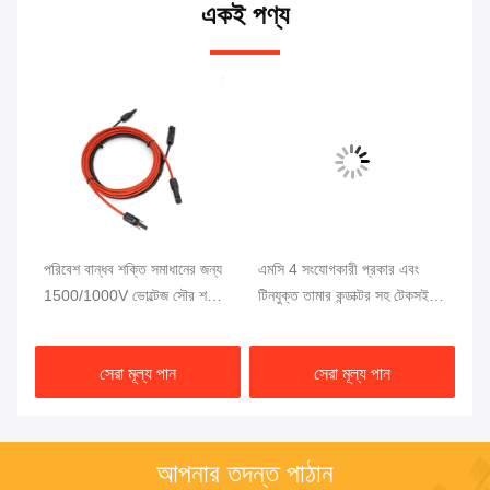
একই পণ্য
শন
পরিবেশ বান্ধব শক্তি সমাধানের জন্য
এমসি 4 সংযোগকারী প্রকার এবং
10
ং
1500/1000V ভোল্টেজ সৌর শক্তি
টিনযুক্ত তামার কন্ডাক্টর সহ টেকসই
তা
তারের হার্নেস
সৌর বিদ্যুৎ সম্প্রসারণ তারের
4m
সিস
সেরা মূল্য পান
সেরা মূল্য পান
আপনার তদন্ত পাঠান