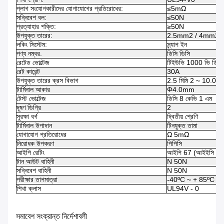
প্লাগ সংযোগকারীদের যোগাযোগের প্রতিরোধের:
≤5mΩ
সন্নিবেশ বল:
≤50N
প্রত্যাহার শক্তি:
≥50N
উপযুক্ত তারের:
2.5mm2 / 4mm2 /
লকিং সিস্টেম:
স্ন্যাপ ইন
পণ্য নম্বর.
ডিসি ডিসি
রেটেড ভোল্টেজ
টিইউভি 1000 ভি ডিসি
রেট কারেন্ট
30A
উপযুক্ত তারের ক্রস বিভাগ
2.5 মিমি 2 ~ 10.0
টার্মিনাল আকার
Φ4.0mm
টেস্ট ভোল্টেজ
ডিসি 8 কেভি 1 এম
দূষণ ডিগ্রি
2
সুরক্ষা বর্গ
দ্বিতীয় শ্রেণি
টার্মিনাল উপাদান
টিনযুক্ত তামা
যোগাযোগ প্রতিরোধের
Ω 5mΩ
নিরোধক উপকরণ
পিপিসি
আইপি রেটিং
আইপি 67 (আইইসি 6
টান আউট বাহিনী
N 50N
সন্নিবেশ বাহিনী
N 50N
পরীক্ষার তাপমাত্রা
-40ºC ~ + 85ºC
শিখা ক্লাস
UL94V - 0
সমাবেশ সংক্রান্ত নির্দেশাবলী