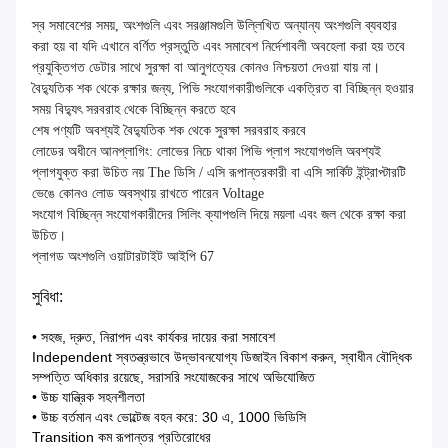
স্ব সমাবেশের সময়, অংশগুলি এবং সরঞ্জামগুলি উল্লিখিত অন্যান্য অংশগুলি ব্যবহার
করা হয় বা যদি এখানে বর্ণিত প্রস্তুতি এবং সমাবেশ নির্দেশাবলী অবহেলা করা হয় তবে
প্রযুক্তিগত ডেটার সাথে সুরক্ষা বা আনুগত্যের কোনও নিশ্চয়তা দেওয়া যায় না।
বৈদ্যুতিক শক থেকে রক্ষার জন্য, পিভি সংযোগকারীগুলিকে একত্রিত বা বিচ্ছিন্ন হওয়ার
সময় বিদ্যুৎ সরবরাহ থেকে বিচ্ছিন্ন করতে হবে
শেষ পণ্যটি অবশ্যই বৈদ্যুতিক শক থেকে সুরক্ষা সরবরাহ করবে
লোডের অধীনে আনপ্লাগিং: লোভের নিচে থাকা পিভি প্লাগ সংযোগগুলি অবশ্যই
প্লাগযুক্ত করা উচিত নয় The ডিসি / এসি রূপান্তরকারী বা এসি সার্কিট ইন্ট্রাপ্টারটি
ভেঙে কোনও লোড অবস্থায় রাখতে পারেন Voltage
সংযোগ বিচ্ছিন্ন সংযোগকারীদের সিলিং ক্যাপগুলি দিয়ে ময়লা এবং জল থেকে রক্ষা করা
উচিত।
প্লাগড অংশগুলি ওয়াটারটাইট আইপি 67
সুবিধা:
• সহজ, দ্রুত, নিরাপদ এবং কার্যকর দায়ের করা সমাবেশ
Independent স্বতন্ত্রভাবে উদ্ভাবনযোগ্য ডিজাইন বিকাশ করুন, স্বাধীন বৌদ্ধিক
সম্পত্তি অধিকার রয়েছে, সরাসরি সংযোজকের সাথে অভিযোজিত
• উচ্চ যান্ত্রিক সহনশীলতা
• উচ্চ বর্তমান এবং ভোল্টেজ বহন করে: 30 এ, 1000 ভিডিসি
Transition কম রূপান্তর প্রতিরোধের