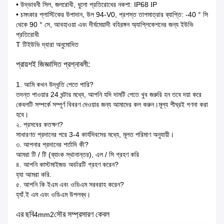
• উদ্ভাবনী সিল, জলরোধী, ধুলো প্রতিরোধের নকশা: IP68 IP
• চমৎকার প্লাস্টিকের উপাদান, উল 94-V0, প্রশস্ত তাপমাত্রার ব্যাপ্তি: -40 ° সি
থেকে 90 ° সে, আবহাওয়া এবং দীর্ঘমেয়াদী বহিরঙ্গন অ্যাপ্লিকেশনের জন্য ইউভি
প্রতিরোধী
T টিইউভি দ্বারা অনুমোদিত
প্রায়শই জিজ্ঞাসিত প্রশ্নাবলী:
1. আমি কখন উদ্ধৃতি পেতে পারি?
তদন্ত পাওয়ার 24 ঘন্টার মধ্যে, আপনি যদি দামটি পেতে খুব জরুরি হন তবে দয়া করে
কেবলটি সম্পর্কে সম্পূর্ণ বিবরণ দেওয়ার জন্য আমাদের কল করুন।মূল্য শীঘ্রই গণনা করা
হবে।
২. প্রসবের কতক্ষণ?
সাধারণত প্রদানের পরে 3-4 কার্যদিবসের মধ্যে, মূলত পরিমাণ অনুযায়ী।
৩. আপনার প্রদানের শর্তাদি কী?
আমরা টি / টি (ব্যাংক স্থানান্তর), এল / সি গ্রহণ করি
৪. আপনি কাস্টমাইজড অর্ডারটি গ্রহণ করেন?
হ্যা আমরা করি.
৫. আপনি কি ইএম এবং ওডিএম সরবরাহ করেন?
হ্যাঁ.ই এম এবং ওডিএম উপলব্ধ।
এর ছবি
সৌর সম্প্রসারণ কেবল
4mm2