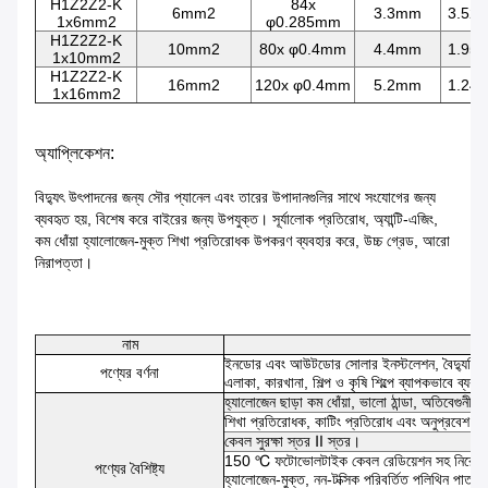
H1Z2Z2-K
84x
6mm2
3.3mm
3.52 
1x6mm2
φ0.285mm
H1Z2Z2-K
10mm2
80x φ0.4mm
4.4mm
1.95 
1x10mm2
H1Z2Z2-K
16mm2
120x φ0.4mm
5.2mm
1.24 
1x16mm2
অ্যাপ্লিকেশন:
বিদ্যুৎ উৎপাদনের জন্য সৌর প্যানেল এবং তারের উপাদানগুলির সাথে সংযোগের জন্য
ব্যবহৃত হয়, বিশেষ করে বাইরের জন্য উপযুক্ত। সূর্যালোক প্রতিরোধ, অ্যান্টি-এজিং,
কম ধোঁয়া হ্যালোজেন-মুক্ত শিখা প্রতিরোধক উপকরণ ব্যবহার করে, উচ্চ গ্রেড, আরো
নিরাপত্তা।
নাম
ইনডোর এবং আউটডোর সোলার ইনস্টলেশন, বৈদ্যুতি
পণ্যের বর্ণনা
এলাকা, কারখানা, শিল্প ও কৃষি শিল্পে ব্যাপকভাবে ব্যবহ
হ্যালোজেন ছাড়া কম ধোঁয়া, ভালো ঠান্ডা, অতিবেগুনী
শিখা প্রতিরোধক, কাটিং প্রতিরোধ এবং অনুপ্রবেশ প
কেবল সুরক্ষা স্তর Ⅱ স্তর।
150 ℃ ফটোভোলটাইক কেবল রেডিয়েশন সহ নিরোধক উপ
পণ্যের বৈশিষ্ট্য
হ্যালোজেন-মুক্ত, নন-টক্সিক পরিবর্তিত পলিথিন পাতলা 