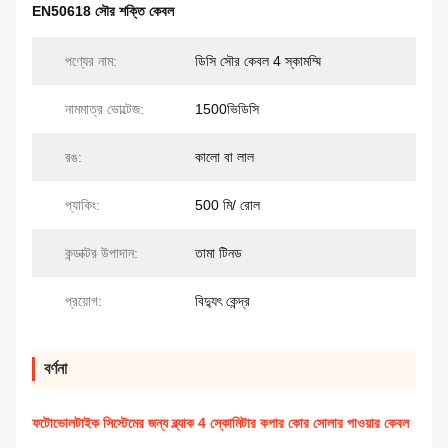
EN50618 সৌর শক্তি কেবল
পণ্যের নাম:
ডিসি সৌর কেবল 4 স্কামম্মি
নামমাত্র ভোল্টেজ:
1500ভিডিসি
রঙ:
কালো বা লাল
প্যাকিং:
500 মি/ রোল
কন্ডাক্টর উপাদান:
তামা টিনড
প্রয়োগ:
বিদ্যুৎ কেন্দ্র
বর্ণনা
ফটোভোলটাইক সিস্টেমের জন্য ব্ল্যাক 4 স্কোমিটার কপার কোর সোলার পাওয়ার কেবল