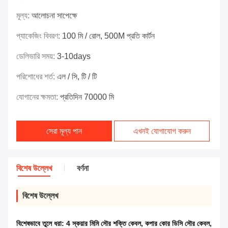
মূল্য:
আলোচনা সাপেক্ষে
প্যাকেজিং বিবরণ:
100 মি / রোল, 500M প্রতি কার্টন
ডেলিভারি সময়:
3-10days
পরিশোধের শর্ত:
এল / সি, টি / টি
যোগানের ক্ষমতা:
প্রতিদিন 70000 মি
সেরা মূল্য পান
এখনই যোগাযোগ করুন
বিশেষ উল্লেখ
বর্ণনা
বিশেষ উল্লেখ
বিশেষভাবে তুলে ধরা:
4 স্কয়ার মিমি সৌর শক্তি কেবল
,
কপার কোর ডিসি সৌর কেবল
,