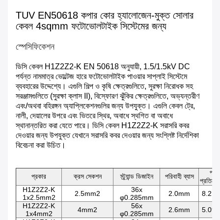
TUV EN50618 কপার কোর হ্যালোজেন-মুক্ত সোলার
কেবল 4sqmm ফটোভোলটাইক সিস্টেমের জন্য
স্পেসিফিকেশন
ডিসি কেবল H1Z2Z2-K EN 50618 অনুযায়ী, 1.5/1.5kV DC
পর্যন্ত নামমাত্র ভোল্টেজ হারে ফটোভোলটাইক পাওয়ার সাপ্লাই সিস্টেমে
ব্যবহারের উদ্দেশ্যে। এগুলি শিল্প ও কৃষি ক্ষেত্রগুলিতে, সুরক্ষা নিরোধক সহ
সরঞ্জামগুলিতে (সুরক্ষা ক্লাস II), বিস্ফোরণ ঝুঁকির ক্ষেত্রগুলিতে, অভ্যন্তরীণ
এবং/অথবা বহিরঙ্গন অ্যাপ্লিকেশনগুলির জন্য উপযুক্ত। এগুলি কেবল ট্রে,
নালী, দেয়ালের উপরে এবং ভিতরে স্থির, অবাধে স্থগিত বা অবাধে
স্থানান্তরিত করা যেতে পারে। ডিসি কেবল H1Z2Z2-K সরাসরি কবর
দেওয়ার জন্য উপযুক্ত যেখানে সরাসরি কবর দেওয়ার জন্য সংশ্লিষ্ট নির্দেশিকা
বিবেচনা করা উচিত।
পরিব
প্রকার
ক্রস সেকশন
স্ট্র্যান্ড ডিজাইন
পরিবাহী ব্যাস
প্রতিরোধ
H1Z2Z2-K
36x
2.5mm2
2.0mm
8.21 
1x2.5mm2
φ0.285mm
H1Z2Z2-K
56x
4mm2
2.6mm
5.09 
1x4mm2
φ0.285mm