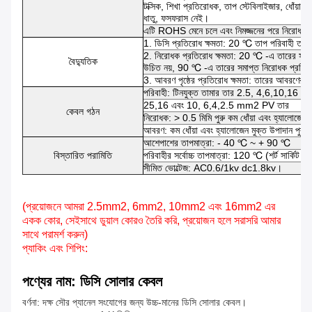
টক্সিক, শিখা প্রতিরোধক, তাপ স্টেবিলাইজার, ধোঁয়া 
ধাতু, ফসফরাস নেই।
এটি ROHS মেনে চলে এবং নিমজ্জনের পরে নিরোধক প
1. ডিসি প্রতিরোধ ক্ষমতা: 20 ℃ তাপ পরিবাহী তার
2. নিরোধক প্রতিরোধ ক্ষমতা: 20 ℃ -এ তারের সম
বৈদ্যুতিক
উচিত নয়, 90 ℃ -এ তারের সমাপ্ত নিরোধক প্রতি
3. আবরণ পৃষ্ঠের প্রতিরোধ ক্ষমতা: তারের আবরণের প
পরিবাহী: টিনযুক্ত তামার তার 2.5, 4,6,10,16
25,16 এবং 10, 6,4,2.5 mm2 PV তার
কেবল গঠন
নিরোধক: > 0.5 মিমি পুরু কম ধোঁয়া এবং হ্যালোজেন উপ
আবরণ: কম ধোঁয়া এবং হ্যালোজেন মুক্ত উপাদান পুরু
আশেপাশের তাপমাত্রা: - 40 ℃ ~ + 90 ℃
বিস্তারিত পরামিতি
পরিবাহীর সর্বোচ্চ তাপমাত্রা: 120 ℃ (শর্ট সার্কিট 
সীমিত ভোল্টেজ: AC0.6/1kv dc1.8kv।
(প্রয়োজনে আমরা 2.5mm2, 6mm2, 10mm2 এবং 16mm2 এর
একক কোর, সেইসাথে ডুয়াল কোরও তৈরি করি, প্রয়োজন হলে সরাসরি আমার
সাথে পরামর্শ করুন)
প্যাকিং এবং শিপিং:
পণ্যের নাম: ডিসি সোলার কেবল
বর্ণনা: দক্ষ সৌর প্যানেল সংযোগের জন্য উচ্চ-মানের ডিসি সোলার কেবল।