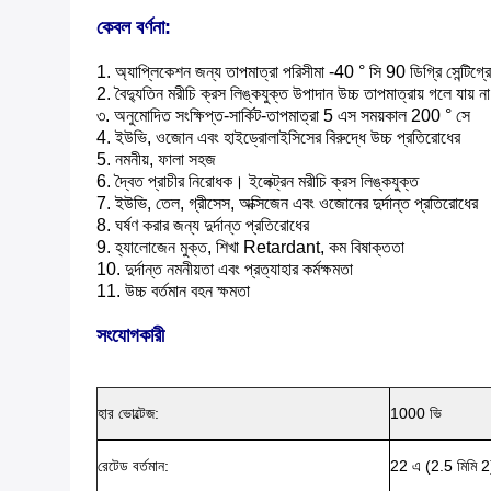
কেবল বর্ণনা:
1. অ্যাপ্লিকেশন জন্য তাপমাত্রা পরিসীমা -40 ° সি 90 ডিগ্রি সেন্টিগ্রেড
2. বৈদ্যুতিন মরীচি ক্রস লিঙ্কযুক্ত উপাদান উচ্চ তাপমাত্রায় গলে যায় না 
৩. অনুমোদিত সংক্ষিপ্ত-সার্কিট-তাপমাত্রা 5 এস সময়কাল 200 ° সে
4. ইউভি, ওজোন এবং হাইড্রোলাইসিসের বিরুদ্ধে উচ্চ প্রতিরোধের
5. নমনীয়, ফালা সহজ
6. দ্বৈত প্রাচীর নিরোধক। ইলেক্ট্রন মরীচি ক্রস লিঙ্কযুক্ত
7. ইউভি, তেল, গ্রীসেস, অক্সিজেন এবং ওজোনের দুর্দান্ত প্রতিরোধের
8. ঘর্ষণ করার জন্য দুর্দান্ত প্রতিরোধের
9. হ্যালোজেন মুক্ত, শিখা Retardant, কম বিষাক্ততা
10. দুর্দান্ত নমনীয়তা এবং প্রত্যাহার কর্মক্ষমতা
11. উচ্চ বর্তমান বহন ক্ষমতা
সংযোগকারী
হার ভোল্টেজ:
1000 ভি
রেটেড বর্তমান:
22 এ (2.5 মিমি 2