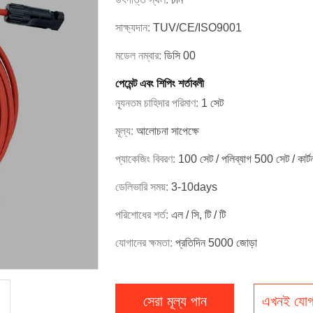
সাক্ষ্যদান:
TUV/CE/ISO9001
মডেল নম্বার:
ডিসি 00
পেমেন্ট এবং শিপিং শর্তাবলী
ন্যূনতম চাহিদার পরিমাণ:
1 সেট
মূল্য:
আলোচনা সাপেক্ষে
প্যাকেজিং বিবরণ:
100 সেট / পলিব্যাগ 500 সেট / কা
ডেলিভারি সময়:
3-10days
পরিশোধের শর্ত:
এল / সি, টি / টি
যোগানের ক্ষমতা:
প্রতিদিন 5000 জোড়া
সেরা মূল্য পান
এখনই যোগ