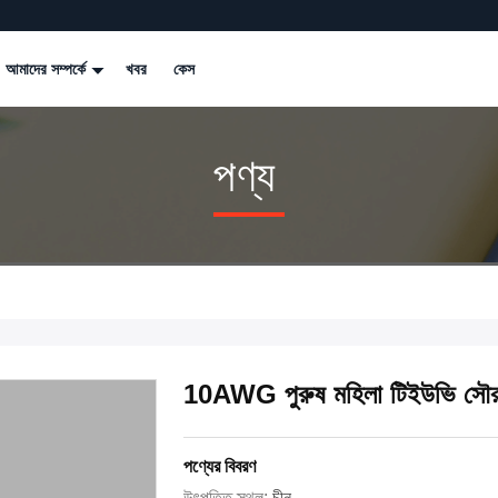
আমাদের সম্পর্কে
খবর
কেস
পণ্য
10AWG পুরুষ মহিলা টিইউভি সৌর 
পণ্যের বিবরণ
উৎপত্তি স্থল:
চীন