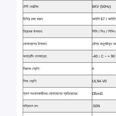
টেস্ট ভোল্টেজ:
6KV (50Hz)
ডিগ্রি রক্ষা করুন:
আইপি 67 / আইপি 
নিরোধক উপাদান:
পিসি / পিএ / পিপিও
যোগাযোগের উপাদান:
রৌপ্য ধাতুপট্টাবৃত ত
অপারেটিং তাপমাত্রা:
-40। C ~ + 90
নিরাপদ শ্রেণি:
ঘ
শিখা শ্রেণি:
UL94-V0
প্লাগ সংযোগকারীদের যোগাযোগের প্রতিরোধের:
Ω5mΩ
সন্নিবেশ বল:
.50N