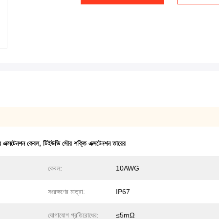
ক্সটেনশন কেবল
,
টিইউভি সৌর শক্তি এক্সটেনশন তারের
কেবল:
10AWG
সংরক্ষণের মাত্রা:
IP67
যোগাযোগ প্রতিরোধের:
≤5mΩ