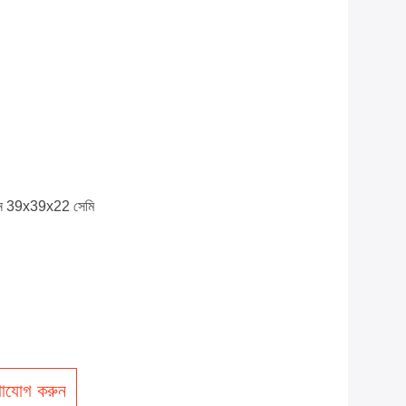
র্টন 39x39x22 সেমি
াযোগ করুন