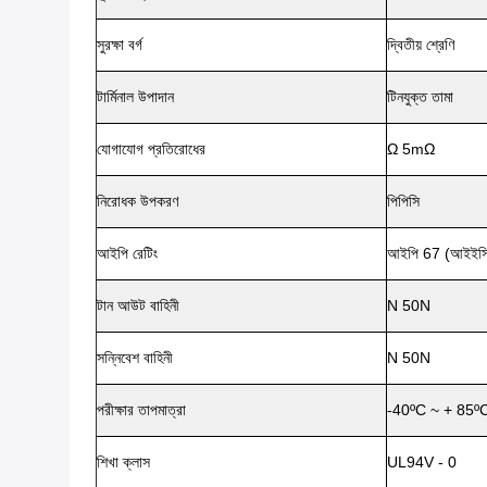
সুরক্ষা বর্গ
দ্বিতীয় শ্রেণি
টার্মিনাল উপাদান
টিনযুক্ত তামা
যোগাযোগ প্রতিরোধের
Ω 5mΩ
নিরোধক উপকরণ
পিপিসি
আইপি রেটিং
আইপি 67 (আইইস
টান আউট বাহিনী
N 50N
সন্নিবেশ বাহিনী
N 50N
পরীক্ষার তাপমাত্রা
-40ºC ~ + 85º
শিখা ক্লাস
UL94V - 0