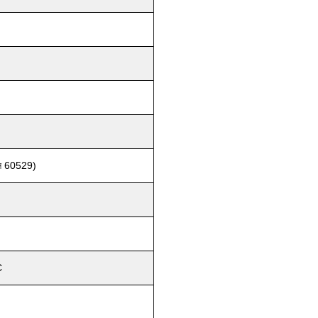
ি 60529)
C