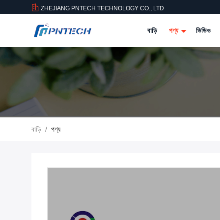
ZHEJIANG PNTECH TECHNOLOGY CO., LTD
বাড়ি
পণ্য
ভিডিও
বাড়ি
/
পণ্য