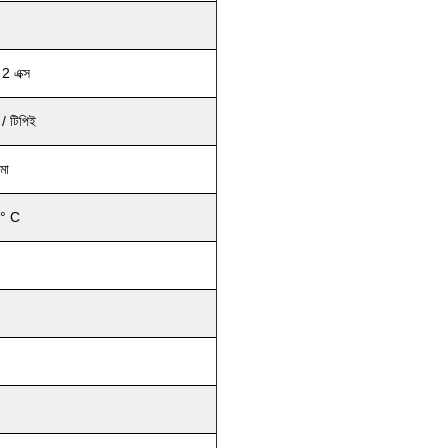
2 এক্স
 / টিপিই
ামা
 ° C