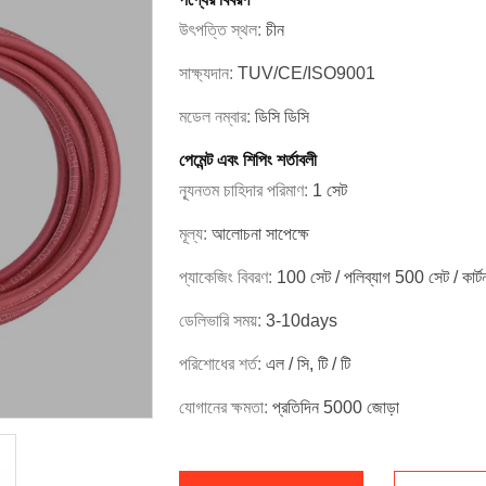
উৎপত্তি স্থল:
চীন
সাক্ষ্যদান:
TUV/CE/ISO9001
মডেল নম্বার:
ডিসি ডিসি
পেমেন্ট এবং শিপিং শর্তাবলী
ন্যূনতম চাহিদার পরিমাণ:
1 সেট
মূল্য:
আলোচনা সাপেক্ষে
প্যাকেজিং বিবরণ:
100 সেট / পলিব্যাগ 500 সেট / কা
ডেলিভারি সময়:
3-10days
পরিশোধের শর্ত:
এল / সি, টি / টি
যোগানের ক্ষমতা:
প্রতিদিন 5000 জোড়া