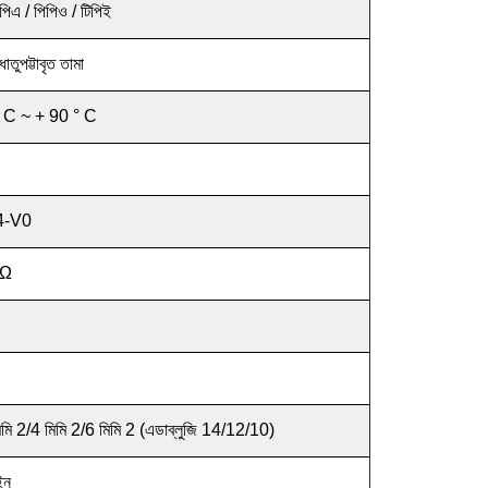
 পিএ / পিপিও / টিপিই
াতুপট্টাবৃত তামা
 C ~ + 90 ° C
4-V0
Ω
িমি 2/4 মিমি 2/6 মিমি 2 (এডাব্লুজি 14/12/10)
 ইন