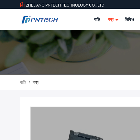
ZHEJIANG PNTECH TECHNOLOGY CO., LTD
বাড়ি
পণ্য
ভিডিও
বাড়ি
/
পণ্য