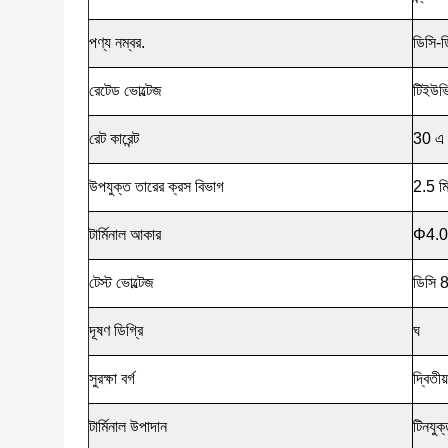
পণ্য নম্বর.
ডিসি-ড
রেটেড ভোল্টেজ
টিইউভ
রেট কারেন্ট
30 এ
উপযুক্ত তারের ক্রস বিভাগ
2.5 ম
টার্মিনাল আকার
Φ4.0 
টেস্ট ভোল্টেজ
ডিসি 
দূষণ ডিগ্রি
ঘ
সুরক্ষা বর্গ
দ্বিতীয
টার্মিনাল উপাদান
টিনযুক