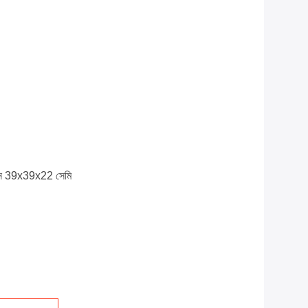
র্টন 39x39x22 সেমি