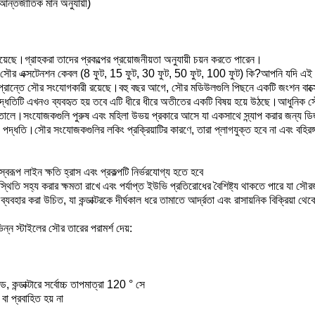
তর্জাতিক মান অনুযায়ী)
 রয়েছে।গ্রাহকরা তাদের প্রকল্পের প্রয়োজনীয়তা অনুযায়ী চয়ন করতে পারেন।
 এক্সটেনশন কেবল (8 ফুট, 15 ফুট, 30 ফুট, 50 ফুট, 100 ফুট) কি?আপনি যদি এই প্রশ
 প্রান্তে সৌর সংযোগকারী রয়েছে।বহু বছর আগে, সৌর মডিউলগুলি পিছনে একটি জংশন বাক্সের 
 পদ্ধতিটি এখনও ব্যবহৃত হয় তবে এটি ধীরে ধীরে অতীতের একটি বিষয় হয়ে উঠছে।আধুনিক 
ে।সংযোজকগুলি পুরুষ এবং মহিলা উভয় প্রকারে আসে যা একসাথে স্ন্যাপ করার জন্য ডিজা
োগ পদ্ধতি।সৌর সংযোজকগুলির লকিং প্রক্রিয়াটির কারণে, তারা প্লাগযুক্ত হবে না এবং বহ
্বরূপ লাইন ক্ষতি হ্রাস এবং প্রকল্পটি নির্ভরযোগ্য হতে হবে
িতি সহ্য করার ক্ষমতা রাখে এবং পর্যাপ্ত ইউভি প্রতিরোধের বৈশিষ্ট্য থাকতে পারে যা সৌরজ
্যবহার করা উচিত, যা কন্ডাক্টরকে দীর্ঘকাল ধরে তামাতে আর্দ্রতা এবং রাসায়নিক বিক্রিয়া থে
িন্ন স্টাইলের সৌর তারের পরামর্শ দেয়:
, কন্ডাক্টারে সর্বোচ্চ তাপমাত্রা 120 ° সে
বা প্রবাহিত হয় না