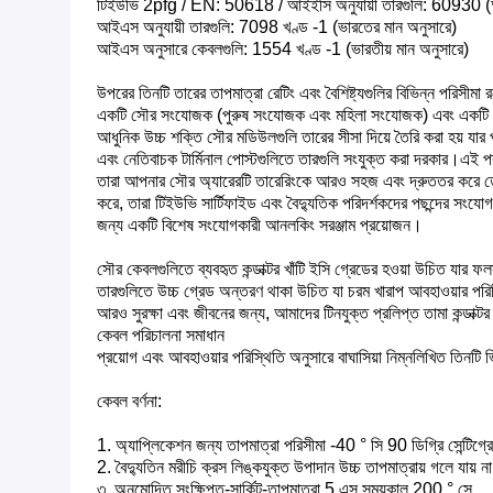
টিইউভি 2pfg / EN: 50618 / আইইসি অনুযায়ী তারগুলি: 60930 (আন্
আইএস অনুযায়ী তারগুলি: 7098 খণ্ড -1 (ভারতের মান অনুসারে)
আইএস অনুসারে কেবলগুলি: 1554 খণ্ড -1 (ভারতীয় মান অনুসারে)
উপরের তিনটি তারের তাপমাত্রা রেটিং এবং বৈশিষ্ট্যগুলির বিভিন্ন পরিসীমা
একটি সৌর সংযোজক (পুরুষ সংযোজক এবং মহিলা সংযোজক) এবং একটি সৌর
আধুনিক উচ্চ শক্তি সৌর মডিউলগুলি তারের সীসা দিয়ে তৈরি করা হয় যার
এবং নেতিবাচক টার্মিনাল পোস্টগুলিতে তারগুলি সংযুক্ত করা দরকার।এই
তারা আপনার সৌর অ্যারেরটি তারেরিংকে আরও সহজ এবং দ্রুততর করে তোল
করে, তারা টিইউভি সার্টিফাইড এবং বৈদ্যুতিক পরিদর্শকদের পছন্দের সংয
জন্য একটি বিশেষ সংযোগকারী আনলকিং সরঞ্জাম প্রয়োজন।
সৌর কেবলগুলিতে ব্যবহৃত কন্ডাক্টর খাঁটি ইসি গ্রেডের হওয়া উচিত যার ফলস
তারগুলিতে উচ্চ গ্রেড অন্তরণ থাকা উচিত যা চরম খারাপ আবহাওয়ার পরিস্থ
আরও সুরক্ষা এবং জীবনের জন্য, আমাদের টিনযুক্ত প্রলিপ্ত তামা কন্ডাক্টর ব
কেবল পরিচালনা সমাধান
প্রয়োগ এবং আবহাওয়ার পরিস্থিতি অনুসারে বাঘাসিয়া নিম্নলিখিত তিনটি ভ
কেবল বর্ণনা:
1. অ্যাপ্লিকেশন জন্য তাপমাত্রা পরিসীমা -40 ° সি 90 ডিগ্রি সেন্টিগ্রেড
2. বৈদ্যুতিন মরীচি ক্রস লিঙ্কযুক্ত উপাদান উচ্চ তাপমাত্রায় গলে যায় না 
৩. অনুমোদিত সংক্ষিপ্ত-সার্কিট-তাপমাত্রা 5 এস সময়কাল 200 ° সে