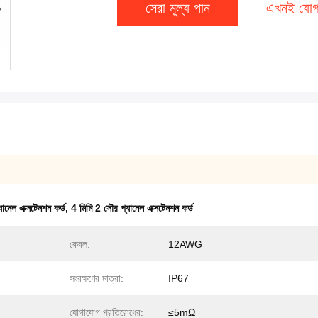
সেরা মূল্য পান
এখনই যোগ
েল এক্সটেনশন কর্ড
,
4 মিমি 2 সৌর প্যানেল এক্সটেনশন কর্ড
কেবল:
12AWG
সংরক্ষণের মাত্রা:
IP67
যোগাযোগ প্রতিরোধের:
≤5mΩ