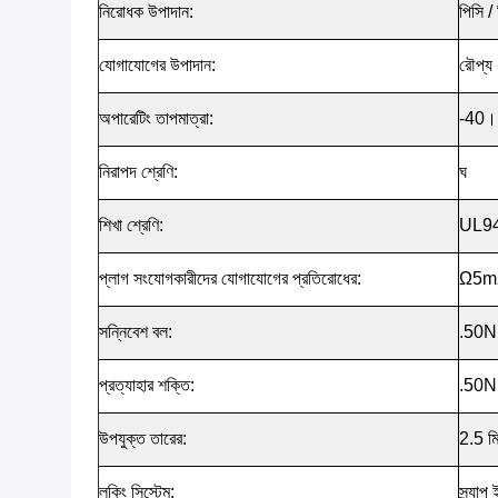
নিরোধক উপাদান:
পিসি /
যোগাযোগের উপাদান:
রৌপ্য ধ
অপারেটিং তাপমাত্রা:
-40।
নিরাপদ শ্রেণি:
ঘ
শিখা শ্রেণি:
UL9
প্লাগ সংযোগকারীদের যোগাযোগের প্রতিরোধের:
Ω5m
সন্নিবেশ বল:
.50N
প্রত্যাহার শক্তি:
.50N
উপযুক্ত তারের:
2.5 ম
লকিং সিস্টেম:
স্ন্যাপ