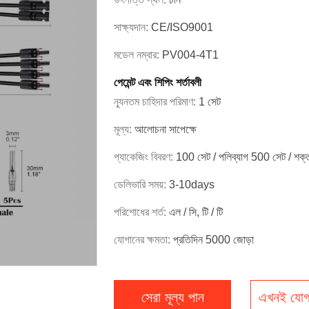
সাক্ষ্যদান:
CE/ISO9001
মডেল নম্বার:
PV004-4T1
পেমেন্ট এবং শিপিং শর্তাবলী
ন্যূনতম চাহিদার পরিমাণ:
1 সেট
মূল্য:
আলোচনা সাপেক্ষে
প্যাকেজিং বিবরণ:
100 সেট / পলিব্যাগ 500 সেট / শক
ডেলিভারি সময়:
3-10days
পরিশোধের শর্ত:
এল / সি, টি / টি
যোগানের ক্ষমতা:
প্রতিদিন 5000 জোড়া
সেরা মূল্য পান
এখনই যোগ