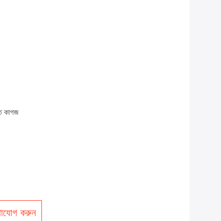
্ত কাগজ
াযোগ করুন