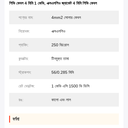
পিভি কেবল 4 মিমি 1 কেভি
,
এক্সএলপিও জ্যাকেট 4 মিমি পিভি কেবল
পণ্যের নাম:
4mm2 সোলার কেবল
নিরোধক:
এক্সএলপিও
প্যাকিং:
250 মি/রোল
কন্ডাক্টর:
টিনযুক্ত তামা
স্ট্রাকশন:
56/0.285 মিমি
রেট ভোল্টেজ:
1 কেভি এসি 1500 ভি ডিসি
রঙ:
কালো এবং লাল
বর্ণনা