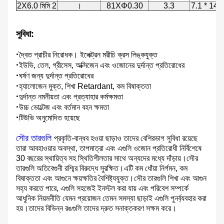
2X6.0 মিমি 2
।
81XΦ0.30
3.3
7.1 * 14.
সুবিধা:
·
দ্বৈত প্রাচীর নিরোধক। ইলেক্ট্রন মরীচি ক্রস লিঙ্কযুক্ত
·
ইউভি, তেল, গ্রীসেস, অক্সিজেন এবং ওজোনের দুর্দান্ত প্রতিরোধের
·
ঘর্ষণ জন্য দুর্দান্ত প্রতিরোধের
·
হ্যালোজেন মুক্ত, শিখা Retardant, কম বিষাক্ততা
·
দুর্দান্ত নমনীয়তা এবং প্রত্যাহার কর্মক্ষমতা
·
উচ্চ ভোল্টেজ এবং বর্তমান বহন ক্ষমতা
·
টিউভি অনুমোদিত হয়েছে
সৌর তারগুলি
প্রকৃতি-বান্ধব হওয়া ছাড়াও তাদের বেশিরভাগ সুবিধা রয়েছে
তারা আবহাওয়ার অবস্থা, তাপমাত্রা এবং এগুলি ওজোন প্রতিরোধী নির্বিশেষে
30 বছরের স্থায়িত্ব সহ স্থিতিশীলতার সাথে অন্যদের মধ্যে দাঁড়ায়।সৌর
তারগুলি অতিবেগুনী রশ্মির বিরুদ্ধে সুরক্ষিত।এটি কম ধোঁয়া নির্গমন, কম
বিষাক্ততা এবং আগুনে ক্ষয়ক্ষতির বৈশিষ্ট্যযুক্ত।সৌর তারগুলি শিখা এবং আগুন
সহ্য করতে পারে, এগুলি সহজেই ইনস্টল করা যায় এবং পরিবেশ সম্পর্কে
আধুনিক নিয়মনীতি যেমন প্রয়োজন তেমন সমস্যা ছাড়াই এগুলি পুনর্ব্যবহার করা
হয়।তাদের বিভিন্ন রঙগুলি তাদের দ্রুত সনাক্তকরণ সক্ষম করে।