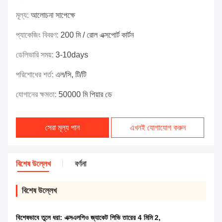
মূল্য:
আলোচনা সাপেক্ষে
প্যাকেজিং বিবরণ:
200 মি / রোল এক্সপোর্ট কার্টন
ডেলিভারি সময়:
3-10days
পরিশোধের শর্ত:
এল/সি, টি/টি
যোগানের ক্ষমতা:
50000 মি পিয়ার ডে
সেরা মূল্য পান
এখনই যোগাযোগ করুন
বিশেষ উল্লেখ
বর্ণনা
বিশেষ উল্লেখ
বিশেষভাবে তুলে ধরা:
এক্সএলপিও জ্যাকেট পিভি তারের 4 মিমি 2
,