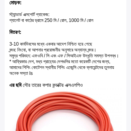
মোড়ক:
স্ট্যান্ডার্ড এক্সপোর্ট প্যাকেজ:
প্যালেট বা কাঠের ড্রামে 250 মি / রোল, 1000 মি / রোল
বিতরণ:
3-10 কার্যদিবসের মধ্যে একবার আদেশ নিশ্চিত হয়ে গেছে
বন্দর: নিংবো, বা আপনার প্রয়োজনীয় অনুসারে অন্যান্য বন্দর।
সমুদ্র পরিবহন: এফওবি / সি এবং এফ / সিআইএফ উদ্ধৃতি সমস্ত উপলব্ধ।
* আফ্রিকার দেশ, মধ্য প্রাচ্যের দেশগুলির মতো কয়েকটি দেশের জন্য,
আমাদের শিপিং কোটেশন স্থানীয় শিপিং এজেন্সি থেকে ক্লায়েন্টদের তুলনায়
অনেক সস্তা Is
এর ছবি
সৌর তারের কপার কন্ডাক্টর এক্সএলপিও