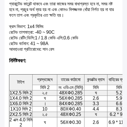
গ্যারান্টেড কারেন্ট থাকবে এবং তারা কাজের সময় বাধাগ্রস্ত হবে না, সময় নষ্ট
হবে না, প্রচুর অর্থ ব্যয় হয় না এবং কোনও বিপজ্জনক ধোঁয়া নির্গত হয় না যার
ফলে তাপ এবং প্রকৃতির এত ক্ষতি হয়।
ক্রস বিভাগ: 1x4 মিমি
ঘ
রেটেড তাপমাত্রা: -40 ~ 90C
রেটেড রেটিং:
ডিসি:
1 / 1.8 কেভি
এসি:
0.6 কেভি
রেটেড বর্তমান: 41 ~ 98A
আবহাওয়া প্রতিরোধের: সান রেস
নির্দিষ্টকরণ:
প্রস্থচ্ছেদ
তারের কাঠামো
কন্ডাক্টর ব্যাস
বাহিরের ব্যাসা
টাইপ
মিমি 2
নং ওডিএম (মিমি)
মিমি
মিমি
1X2.5 মিমি 2
২.৫
48XΦ0.285
ঘ
5.2
1X4.0 মিমি 2
ঘ
56XΦ0.285
2.6
5.9
1X6.0 মিমি 2
।
84XΦ0.285
3.3
6.6
1X10 মিমি 2
10
80XΦ0.40
4.4
8.3
2X2.5 মিমি 2
২.৫
48XΦ0.25
ঘ
6.2 * 9.9
2 এক্স 4.0 মিমি
ঘ
56XΦ0.30
2.6
6.9 * 11.
2