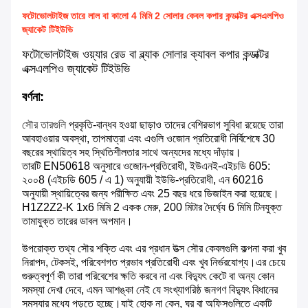
ফটোভোলটাইজ তারে লাল বা কালো 4 মিমি 2 সোলার কেবল কপার কন্ডাক্টর এক্সএলপিও
জ্যাকেট টিইউভি
ফটোভোলটাইজ ওয়্যার রেড বা ব্ল্যাক সোলার ক্যাবল কপার কন্ডাক্টর
এক্সএলপিও জ্যাকেট টিইউভি
বর্ণনা:
সৌর তারগুলি
প্রকৃতি-বান্ধব হওয়া ছাড়াও তাদের বেশিরভাগ সুবিধা রয়েছে তারা
আবহাওয়ার অবস্থা, তাপমাত্রা এবং এগুলি ওজোন প্রতিরোধী নির্বিশেষে 30
বছরের স্থায়িত্ব সহ স্থিতিশীলতার সাথে অন্যদের মধ্যে দাঁড়ায়।
তারটি EN50618 অনুসারে ওজোন-প্রতিরোধী, ইউএনই-এইচডি 605:
২০০8 (এইচডি 605 / এ 1) অনুযায়ী ইউভি-প্রতিরোধী, এন 60216
অনুযায়ী স্থায়িত্বের জন্য পরীক্ষিত এবং 25 বছর ধরে ডিজাইন করা হয়েছে।
H1Z2Z2-K 1x6 মিমি 2 একক মেরু, 200 মিটার দৈর্ঘ্যে 6 মিমি টিনযুক্ত
তামাযুক্ত তারের ডাবল অপমান।
উপরোক্ত তথ্য সৌর শক্তি এবং এর প্রধান উত্স সৌর কেবলগুলি কল্পনা করা খুব
নিরাপদ, টেকসই, পরিবেশগত প্রভাব প্রতিরোধী এবং খুব নির্ভরযোগ্য।এর চেয়ে
গুরুত্বপূর্ণ কী তারা পরিবেশের ক্ষতি করবে না এবং বিদ্যুৎ কেটে বা অন্য কোন
সমস্যা দেখা দেবে, এমন আশঙ্কা নেই যে সংখ্যাগরিষ্ঠ জনগণ বিদ্যুৎ বিধানের
সমস্যার মধ্যে পড়তে হচ্ছে।যাই হোক না কেন, ঘর বা অফিসগুলিতে একটি