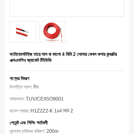
ফটোভোলটাইজ তারে লাল বা কালো 4 মিমি 2 সোলার কেবল কপার কন্ডাক্টর
এক্সএলপিও জ্যাকেট টিইউভি
পণ্যের বিবরণ
উৎপত্তি স্থল:
চীন
সাক্ষ্যদান:
TUV/CE/ISO9001
মডেল নম্বার:
H1Z2Z2-K 1x4 মিমি 2
পেমেন্ট এবং শিপিং শর্তাবলী
ন্যূনতম চাহিদার পরিমাণ:
200m