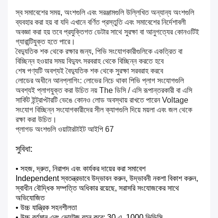
স্ব সমাবেশের সময়, অংশগুলি এবং সরঞ্জামগুলি উল্লিখিত অন্যান্য অংশগুলি
ব্যবহার করা হয় বা যদি এখানে বর্ণিত প্রস্তুতি এবং সমাবেশের নির্দেশাবলী
অবজ্ঞা করা হয় তবে প্রযুক্তিগত ডেটার সাথে সুরক্ষা বা আনুগত্যের কোনওটিই
গ্যারান্টিযুক্ত হতে পারে।
বৈদ্যুতিক শক থেকে রক্ষার জন্য, পিভি সংযোগকারীগুলিকে একত্রিত বা
বিচ্ছিন্ন হওয়ার সময় বিদ্যুৎ সরবরাহ থেকে বিচ্ছিন্ন করতে হবে
শেষ পণ্যটি অবশ্যই বৈদ্যুতিক শক থেকে সুরক্ষা সরবরাহ করবে
লোডের অধীনে আনপ্লাগিং: লোভের নিচে থাকা পিভি প্লাগ সংযোগগুলি
অবশ্যই প্লাগযুক্ত করা উচিত নয় The ডিসি / এসি রূপান্তরকারী বা এসি
সার্কিট ইন্ট্রাপ্টারটি ভেঙে কোনও লোড অবস্থায় রাখতে পারেন Voltage
সংযোগ বিচ্ছিন্ন সংযোগকারীদের সীল ক্যাপগুলি দিয়ে ময়লা এবং জল থেকে
রক্ষা করা উচিত।
প্লাগড অংশগুলি ওয়াটারটাইট আইপি 67
সুবিধা:
• সহজ, দ্রুত, নিরাপদ এবং কার্যকর দায়ের করা সমাবেশ
Independent স্বতন্ত্রভাবে উদ্ভাবন করুন, উদ্ভাবনী নকশা বিকাশ করুন,
স্বাধীন বৌদ্ধিক সম্পত্তি অধিকার রয়েছে, সরাসরি সংযোজকের সাথে
অভিযোজিত
• উচ্চ যান্ত্রিক সহনশীলতা
• উচ্চ বর্তমান এবং ভোল্টেজ বহন করে: 30 এ, 1000 ভিডিসি