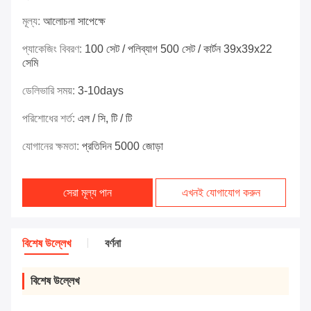
মূল্য:
আলোচনা সাপেক্ষে
প্যাকেজিং বিবরণ:
100 সেট / পলিব্যাগ 500 সেট / কার্টন 39x39x22
সেমি
ডেলিভারি সময়:
3-10days
পরিশোধের শর্ত:
এল / সি, টি / টি
যোগানের ক্ষমতা:
প্রতিদিন 5000 জোড়া
সেরা মূল্য পান
এখনই যোগাযোগ করুন
বিশেষ উল্লেখ
বর্ণনা
বিশেষ উল্লেখ