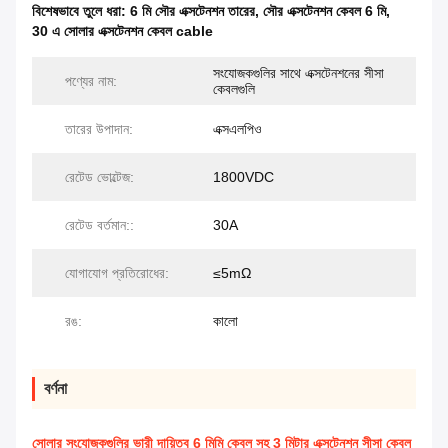
বিশেষভাবে তুলে ধরা:
6 মি সৌর এক্সটেনশন তারের
,
সৌর এক্সটেনশন কেবল 6 মি
,
30 এ সোলার এক্সটেনশন কেবল cable
সংযোজকগুলির সাথে এক্সটেনশনের সীসা
পণ্যের নাম:
কেবলগুলি
তারের উপাদান:
এক্সএলপিও
রেটেড ভোল্টেজ:
1800VDC
রেটেড বর্তমান::
30A
যোগাযোগ প্রতিরোধের:
≤5mΩ
রঙ:
কালো
বর্ণনা
সোলার সংযোজকগুলির ভারী দায়িত্ব 6 মিমি কেবল সহ 3 মিটার এক্সটেনশন সীসা কেবল