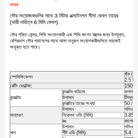
তারের
সৌর সংযোজকগুলির সাথে 3 মিটার এক্সটেনশন সীসা কেবল তারের
(ভারী দায়িত্ব 6 মিমি কেবল)
সৌর শক্তি কেন্দ্র, পিভি সংযোগকারী এবং পিভি জংশন বাক্সের জন্য উপযুক্ত,
বেশিরভাগ সৌর প্যানেলের সাথে আসা অনুরূপ সংযোগকারীগুলিতে সহজেই
সংযুক্ত হতে পারে।
বাঁক (n 
স্পেসিফিকেশন
2.5 মিম
রেটিং ভোল্টেজ:
1500 
কন্ডাক্টর কাঠামো
ক্লাস 5 ট
কন্ডাক্টর
উপাদান
টিনযুক্ত
কন্ডাক্টরে তারের সংখ্যা
50 / 0
উপাদান
পলিওলফি
অন্তরণ
নিরোধক ওডি (মিমি)
3.85
রঙ
কালো
উপাদান
পলিওলফি
খাপ
শীট ওডি (মিমি)
5.4