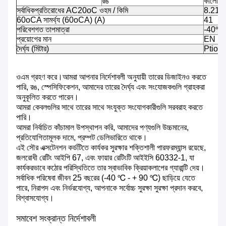
রঙ
কালো ল
সর্বাধিকপ্রতিরোধের AC20oC ওহম / কিমি
8.21
60oCA সামর্থ্য (60oCA) (A)
41
পরিবেশগত তাপমাত্রা
-40
℃
প্রয়োগের মান
EN H
দৈর্ঘ্য (মিটার)
Ptionচ্ছ
ওএম গ্রহণ করে।আমরা আপনার নির্দেশাবলী অনুযায়ী তারের ডিজাইনও করতে
পারি, রঙ, স্পেসিফিকেশন, আমাদের তারের দৈর্ঘ্য এবং সংযোজকগুলি গ্রাহকরা
অনুকূলিত করতে পারেন।
আমরা কেবলগুলির সাথে তারের সাথে সংযুক্ত সংযোগকারীগুলি সরবরাহ করতে
পারি।
আমরা নির্বাচিত কাঁচামাল উপস্থাপন করি, আমাদের পণ্যগুলি উচ্চমানের,
প্রতিযোগিতামূলক দামে, প্রম্পট ডেলিভারিতে থাকে।
এই সৌর এক্সটেনশন কর্ডটিতে কার্যকর সুরক্ষার শক্তিশালী পারফরম্যান্স রয়েছে,
জলরোধী রেটিং আইপি 67, এবং ফায়ার রেটিংটি আইইসি 60332-1, যা
কার্যকরভাবে কঠোর পরিস্থিতিতে তার স্বাভাবিক ক্রিয়াকলাপের গ্যারান্টি দেয়।
সর্বাধিক পরিষেবা জীবন 25 বছরের (-40 ℃ - + 90 ℃) ছাড়িয়ে যেতে
পারে, নিরাপদ এবং নির্ভরযোগ্য, আপনাকে সর্বোচ্চ সুরক্ষা সুরক্ষা প্রদান করবে,
বিশ্বাসযোগ্য।
সমাবেশ সংক্রান্ত নির্দেশাবলী