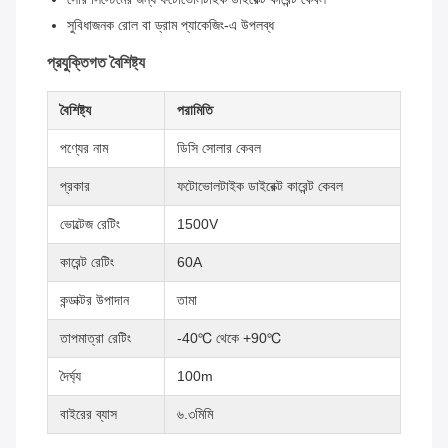
সুবিধাজনক রোল বা ড্রাম প্যাকেজিং-এ উপলব্ধ
প্রযুক্তিগত বৈশিষ্ট্য
বৈশিষ্ট্য
পরামিতি
পণ্যের নাম
ডিসি সোলার কেবল
প্রকার
ফটোভোলটাইক ডাইরেক্ট কারেন্ট কেবল
ভোল্টেজ রেটিং
1500V
কারেন্ট রেটিং
60A
কন্ডাক্টর উপাদান
তামা
তাপমাত্রা রেটিং
-40℃ থেকে +90℃
দৈর্ঘ্য
100m
বাইরের ব্যাস
৬.৩মিমি