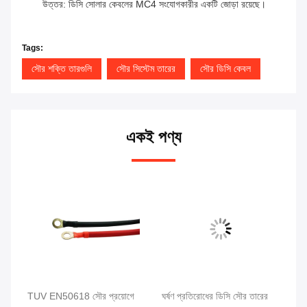
উত্তর: ডিসি সোলার কেবলের MC4 সংযোগকারীর একটি জোড়া রয়েছে।
Tags:
সৌর শক্তি তারগুলি
সৌর সিস্টেম তারের
সৌর ডিসি কেবল
একই পণ্য
বল
TUV EN50618 সৌর প্রয়োগে
ঘর্ষণ প্রতিরোধের ডিসি সৌর তারের
XL