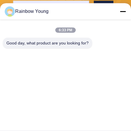
পাঠান
Rainbow Young
6:33 PM
Good day, what product are you looking for?
ZHEJIANG PNTECH TECHNOLOGY CO.,
LTD
rainbowyoun@163.com
86-134-8609-0251
নং ১০৮, ইয়েনসিয়ান অ্যাভিনিউয়ের প
শ্চিম অংশ, হাইশু জেলা, নিংবো, চীন ৩১৫
০১০