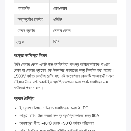
প্যাকেজিং
রোল/ড্রাম
অভ্যন্তরীণ কন্ডাক্টর
৬মিমি²
কেবল প্রকার
সোলার কেবল
ব্র্যান্ড
ডিসি
পণ্যের সংক্ষিপ্ত বিবরণ
ডিসি সোলার কেবল একটি উচ্চ-কার্যকারিতা সম্পন্ন ফটোভোলটাইক পাওয়ার
কেবল যা সোলার প্যানেল এবং ইনভার্টার সংযোগের জন্য ডিজাইন করা হয়েছে।
1500V পর্যন্ত ভোল্টেজ রেটিং সহ, এই কালো/লাল কেবলটি অভ্যন্তরীণ এবং
বহিরঙ্গন উভয় ফটোভোলটাইক অ্যাপ্লিকেশনের জন্য শ্রেষ্ঠ স্থায়িত্ব এবং
নমনীয়তা প্রদান করে।
প্রধান বৈশিষ্ট্য
ইনসুলেশন উপাদান: উন্নত স্থায়িত্বের জন্য XLPO
কারেন্ট রেটিং: উচ্চ-ক্ষমতা সম্পন্ন অ্যাপ্লিকেশনের জন্য 60A
তাপমাত্রা সীমা: -40℃ থেকে +90℃ পর্যন্ত পরিচালনা
সৌর সিস্টেমের জন্য ফটোভোলটাইক ডাইরেক্ট কারেন্ট কেবল