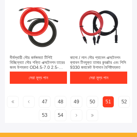
দীর্ঘস্থায়ী সৌর কর্মক্ষমতা টিপিই
কালো / লাল সৌর প্যানেল এক্সটেনশন
বিচ্ছিন্নতা সৌর শক্তি এক্সটেনশন তারের
ক্যাবল টিনযুক্ত তামার কন্ডাক্টর এবং পিসি
জন্য উপযুক্ত OD4.5-7.0 2.5-
9330 জ্যাকেট উপাদান বৈশিষ্ট্যযুক্ত
6.0mm2 উচ্চ ভোল্টেজ
সেরা মূল্য পান
সেরা মূল্য পান
47
48
49
50
51
52
53
54