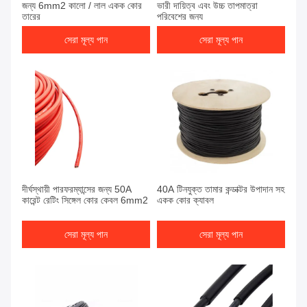
জন্য 6mm2 কালো / লাল একক কোর
ভারী দায়িত্ব এবং উচ্চ তাপমাত্রা
তারের
পরিবেশের জন্য
সেরা মূল্য পান
সেরা মূল্য পান
দীর্ঘস্থায়ী পারফরম্যান্সের জন্য 50A
40A টিনযুক্ত তামার কন্ডাক্টর উপাদান সহ
কারেন্ট রেটিং সিঙ্গেল কোর কেবল 6mm2
একক কোর ক্যাবল
সেরা মূল্য পান
সেরা মূল্য পান