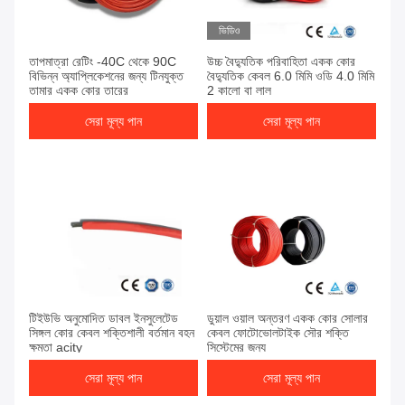
ভিডিও
তাপমাত্রা রেটিং -40C থেকে 90C
উচ্চ বৈদ্যুতিক পরিবাহিতা একক কোর
বিভিন্ন অ্যাপ্লিকেশনের জন্য টিনযুক্ত
বৈদ্যুতিক কেবল 6.0 মিমি ওডি 4.0 মিমি
তামার একক কোর তারের
2 কালো বা লাল
সেরা মূল্য পান
সেরা মূল্য পান
টিইউভি অনুমোদিত ডাবল ইনসুলেটেড
ডুয়াল ওয়াল অন্তরণ একক কোর সোলার
সিঙ্গল কোর কেবল শক্তিশালী বর্তমান বহন
কেবল ফোটোভোলটাইক সৌর শক্তি
ক্ষমতা acity
সিস্টেমের জন্য
সেরা মূল্য পান
সেরা মূল্য পান