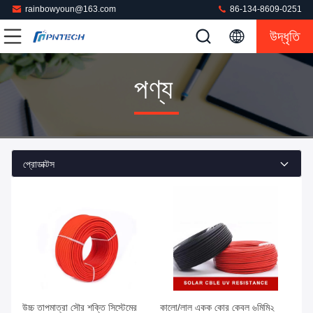
rainbowyoun@163.com
86-134-8609-0251
উদ্ধৃতি
পণ্য
প্রোডাক্টস
উচ্চ তাপমাত্রা সৌর শক্তি সিস্টেমের
কালো/লাল একক কোর কেবল ৬মিমি২